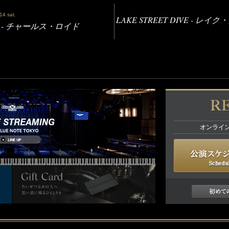
.14 sat.
LAKE STREET DIVE - 
YD - チャールス・ロイド
オンライ