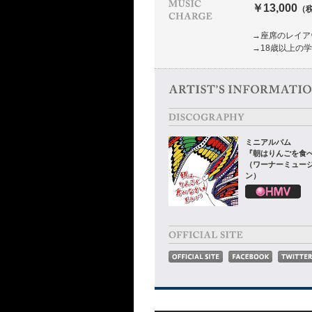
￥13,000
（
→座席のレイア
→18歳以上の
ミニアルバム
『朝はりんごを食
（ワーナーミュー
ン）