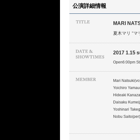
公演詳細情報
MARI NATS
夏木マリ “マ
2017 1.15 s
Open6:00pm S
Mari Natsuki(vo
Yoichiro Yamau
Hideaki Kanaz
Daisaku Kume(
Yoshinari Take
Nobu Saito(per