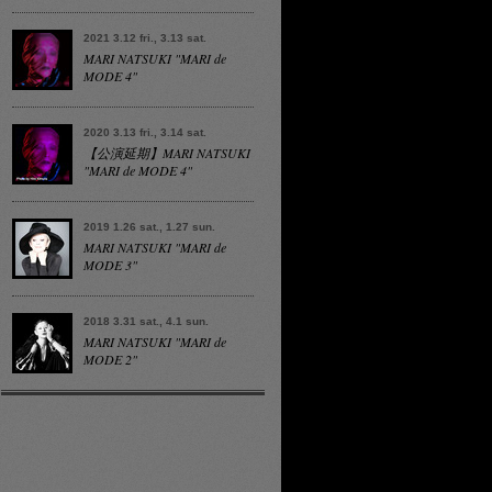
2021 3.12 fri., 3.13 sat.
MARI NATSUKI "MARI de
MODE 4"
2020 3.13 fri., 3.14 sat.
【公演延期】MARI NATSUKI
"MARI de MODE 4"
2019 1.26 sat., 1.27 sun.
MARI NATSUKI "MARI de
MODE 3"
2018 3.31 sat., 4.1 sun.
MARI NATSUKI "MARI de
MODE 2"