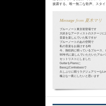
披露する。唯一無二な歌声、スタイ
Message
from 夏木マリ
ブルーノート東京初登場です
大好きなアーティストのステージに
音楽を楽しんでいた私ですが
ブルーノートのあの空間で
私の音楽をお届けする時
今、熱狂的に唄っているブルース、
90年代に楽しんでいただいたアルバ
セットリストにしました
GuitarをPianoに
BassはContrabassで
久しぶりに唄うラグジュアリーなLove
極上な一夜にしたいと思います