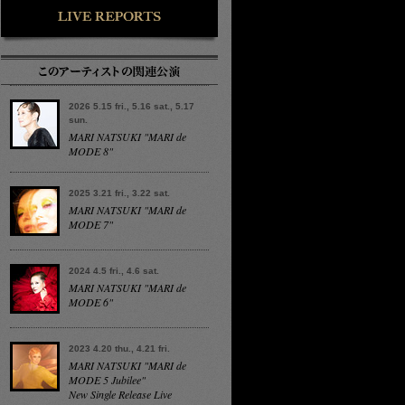
2026 5.15 fri., 5.16 sat., 5.17
sun.
MARI NATSUKI "MARI de
MODE 8"
2025 3.21 fri., 3.22 sat.
MARI NATSUKI "MARI de
MODE 7"
2024 4.5 fri., 4.6 sat.
MARI NATSUKI "MARI de
MODE 6"
2023 4.20 thu., 4.21 fri.
MARI NATSUKI "MARI de
MODE 5 Jubilee"
New Single Release Live