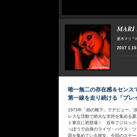
MARI 
夏木マリ “
2017 1.15
唯一無二の存在感＆センス
第一線を走り続ける「プレ
1973年「絹の靴下」でデビュー
レスな活動で絶大な支持を集める夏
ト東京に初登場！ 近年フジロックや
っぽうで自身のライヴ・ハウス・ツ
題を集めている彼女。今回のステー