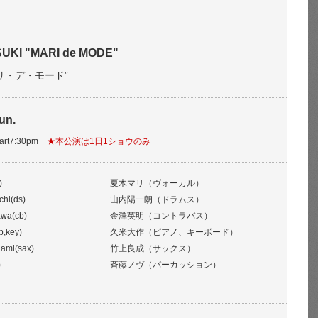
UKI "MARI de MODE"
リ・デ・モード”
un.
tart7:30pm
★本公演は1日1ショウのみ
)
夏木マリ（ヴォーカル）
chi(ds)
山内陽一朗（ドラムス）
awa(cb)
金澤英明（コントラバス）
p,key)
久米大作（ピアノ、キーボード）
gami(sax)
竹上良成（サックス）
)
斉藤ノヴ（パーカッション）