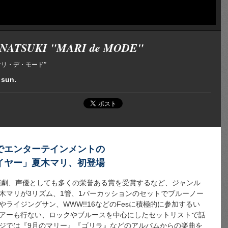
NATSUKI "MARI de MODE"
マリ・デ・モード”
 sun.
でエンターテインメントの
イヤー」夏木マリ、初登場
。演劇、声優としても多くの栄誉ある賞を受賞するなど、ジャンル
木マリが3リズム、1管、1パーカッションのセットでブルーノー
ライジングサン、WWW!!16などのFesに積極的に参加するい
アーも行ない、ロックやブルースを中心にしたセットリストで話
ジでは『9月のマリー』『ゴリラ』などのアルバムからの楽曲を