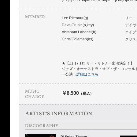
[1st]Open5:30pm Start7:00pm [2nd]Open8:
Lee Ritenour(g)
リー・
Dave Grusin(p,key)
デイヴ
Abraham Laboriel(b)
エイブ
Chris Coleman(ds)
クリス
★【11.17 sat. リー・リトナー出演決定！】
ジャズ・オーケストラ・オブ・ザ・コンセルトヘボウ w
ー公演→
詳細はこちら
￥8,500
（税込）
『6 String Theory』