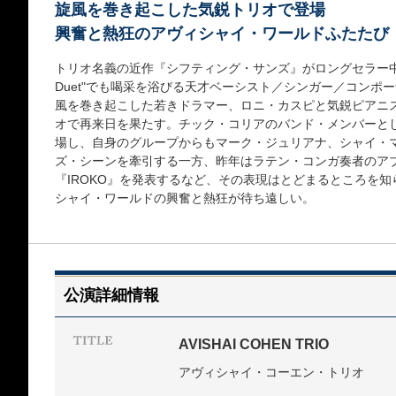
旋風を巻き起こした気鋭トリオで登場
興奮と熱狂のアヴィシャイ・ワールドふたたび
トリオ名義の近作『シフティング・サンズ』がロングセラー中！ 小
Duet"でも喝采を浴びる天才ベーシスト／シンガー／コンポ
風を巻き起こした若きドラマー、ロニ・カスピと気鋭ピアニ
オで再来日を果たす。チック・コリアのバンド・メンバーとし
場し、自身のグループからもマーク・ジュリアナ、シャイ・
ズ・シーンを牽引する一方、昨年はラテン・コンガ奏者のアブ
『IROKO』を発表するなど、その表現はとどまるところを
シャイ・ワールドの興奮と熱狂が待ち遠しい。
公演詳細情報
AVISHAI COHEN TRIO
アヴィシャイ・コーエン・トリオ