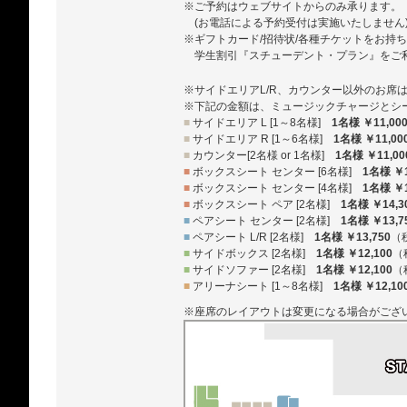
※ご予約はウェブサイトからのみ承ります。
(お電話による予約受付は実施いたしません
※ギフトカード/招待状/各種チケットをお持
学生割引『スチューデント・プラン』をご
※サイドエリアL/R、カウンター以外のお席
※下記の金額は、ミュージックチャージとシ
■
サイドエリア L [1～8名様]
1名様 ￥11,00
■
サイドエリア R [1～6名様]
1名様 ￥11,00
■
カウンター[2名様 or 1名様]
1名様 ￥11,00
■
ボックスシート センター [6名様]
1名様 ￥1
■
ボックスシート センター [4名様]
1名様 ￥1
■
ボックスシート ペア [2名様]
1名様 ￥14,3
■
ペアシート センター [2名様]
1名様 ￥13,7
■
ペアシート L/R [2名様]
1名様 ￥13,750
（
■
サイドボックス [2名様]
1名様 ￥12,100
（
■
サイドソファー [2名様]
1名様 ￥12,100
（
■
アリーナシート [1～8名様]
1名様 ￥12,10
※座席のレイアウトは変更になる場合がござ