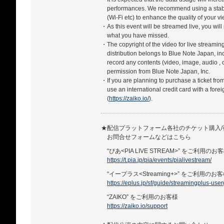
performances. We recommend using a stabl
(Wi-Fi etc) to enhance the quality of your 
・As this event will be streamed live, you will
what you have missed.
・The copyright of the video for live streamin
distribution belongs to Blue Note Japan, in
record any contents (video, image, audio , 
permission from Blue Note Japan, Inc.
・If you are planning to purchase a ticket fro
use an international credit card with a forei
(
https://zaiko.io/
).
★配信プラットフォーム各社のチケット購入/
お問合せフォームなどはこちら
“ぴあ<PIA LIVE STREAM>” をご利用のお
https://t.pia.jp/pia/events/pialivestream/
“イープラス<Streaming+>” をご利用のお
https://eplus.jp/sf/guide/streamingplus-use
“ZAIKO” をご利用のお客様
https://zaiko.io/support