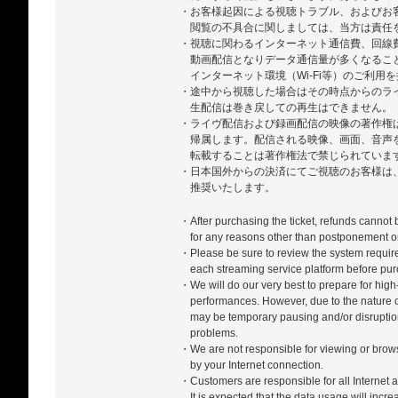
・お客様起因による視聴トラブル、およびお
閲覧の不具合に関しましては、当方は責任
・視聴に関わるインターネット通信費、回線
動画配信となりデータ通信量が多くなるこ
インターネット環境（Wi-Fi等）のご利用
・途中から視聴した場合はその時点からのラ
生配信は巻き戻しての再生はできません。
・ライヴ配信および録画配信の映像の著作権
帰属します。配信される映像、画面、音声
転載することは著作権法で禁じられていま
・日本国外からの決済にてご視聴のお客様は、ZA
推奨いたします。
・After purchasing the ticket, refunds cannot
for any reasons other than postponement or
・Please be sure to review the system require
each streaming service platform before pur
・We will do our very best to prepare for high-
performances. However, due to the nature of
may be temporary pausing and/or disrupti
problems.
・We are not responsible for viewing or bro
by your Internet connection.
・Customers are responsible for all Internet a
It is expected that the data usage will incr