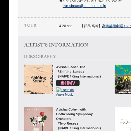
★配信公演の内容に関するお問い合わせ
live-stream@bluenote.co.jp
4.20 sat.
【群馬 高崎】
高崎芸術劇場 / 
Avishai Cohen Trio
『Shifting Sands』
（NAÏVE / King International）
Avishai Cohen with
Gothenburg Symphony
Orchestra
『Two Roses』
（NAÏVE / King International）