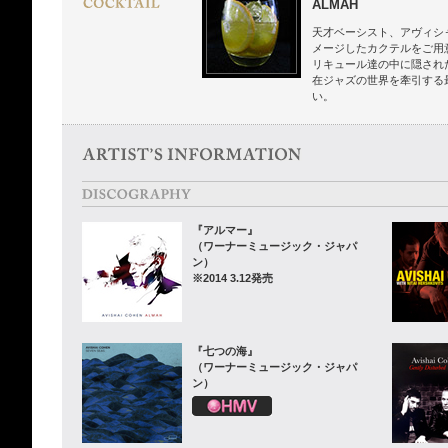
ALMAH
天才ベーシスト、アヴィシ
メージしたカクテルをご用
リキュール達の中に隠され
在ジャズの世界を牽引する
い。
『アルマー』
（ワーナーミュージック・ジャパ
ン）
※2014 3.12発売
『七つの海』
（ワーナーミュージック・ジャパ
ン）