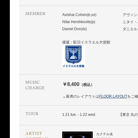
Avishai Cohen(b,vo)
アヴィシ
Nitai Hershkovits(p)
ニタイ・
Daniel Dor(ds)
ダニエル
後援：駐日イスラエル大使館
￥8,400
（税込）
→座席のレイアウトは
FLOOR LAYOUT
をご
1.21 tue. - 1.22 wed.
【東京 丸
カクテル名