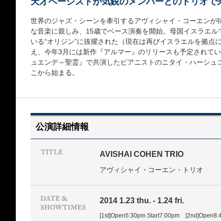
天才ベーシストが気鋭のメンバーとのトリオで
世界のジャズ・シーンを牽引するアヴィシャイ・コーエンが
な音楽に親しみ、15歳でベース演奏を開始。母国イスラエル
いる“オリジン”に抜擢された（現在は再びイスラエルを拠点
え、今年3月には新作『アルマー』のリリースも予定されてい
ュエンデ～聖霊』で共演したピアニストのニタイ・ハーシュ
こから始まる。
公演詳細情報
AVISHAI COHEN TRIO
アヴィシャイ・コーエン・トリオ
2014 1.23 thu. - 1.24 fri.
[1st]Open5:30pm Start7:00pm [2nd]Open8: