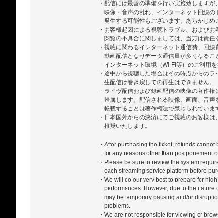
・配信には最善の準備を行い実施致しますが
映像・音声の乱れ、インターネット回線の
発生する可能性もございます。あらかじめ
・お客様起因による視聴トラブル、およびお
閲覧の不具合に関しましては、当方は責任
・視聴に関わるインターネット通信費、回線
動画配信となりデータ通信量が多くなるこ
インターネット環境（Wi-Fi等）のご利用
・途中から視聴した場合はその時点からのラ
生配信は巻き戻しての再生はできません。
・ライヴ配信および録画配信の映像の著作権
帰属します。配信される映像、画面、音声
転載することは著作権法で禁じられていま
・日本国外からの決済にてご視聴のお客様は、ZA
推奨いたします。
・After purchasing the ticket, refunds cannot
for any reasons other than postponement or
・Please be sure to review the system require
each streaming service platform before pur
・We will do our very best to prepare for high-
performances. However, due to the nature of
may be temporary pausing and/or disrupti
problems.
・We are not responsible for viewing or bro