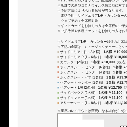
※2.23 thu. 2ndショウでは、配信用のラ
※店舗での新型コロナウイルス感染症に対す
※予約方法により承れる席種が異なります。
電話予約：サイドエリアL/R・カウンター
ウェブ予約：全席種対象
※ギフトカードをお持ちの方は全席種のご予
※ご招待状や各種チケットをお持ちの方はお
※サイドエリアL/R、カウンター以外のお席
※下記の金額は、ミュージックチャージとシ
■
サイドエリア L [1～8名様]
1名様 ￥10,00
■
サイドエリア R [1～6名様]
1名様 ￥10,00
■
カウンター[2名様]
1名様 ￥10,000
（税込
■
ボックスシート センター [6名様]
1名様 ￥1
■
ボックスシート センター [4名様]
1名様 ￥1
■
ボックスシート ペア [2名様]
1名様 ￥13,3
■
ペアシート センター [2名様]
1名様 ￥12,7
■
ペアシート L/R [2名様]
1名様 ￥12,750
（
■
サイドボックス [2名様]
1名様 ￥11,100
（
■
サイドソファー [2名様]
1名様 ￥11,100
（
■
アリーナシート [1～8名様]
1名様 ￥11,10
※座席のレイアウトは変更になる場合がござ