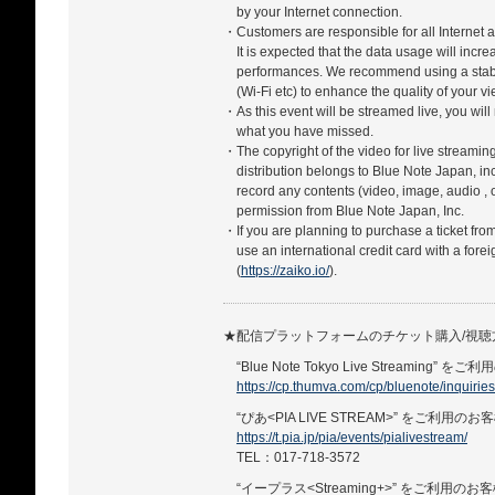
by your Internet connection.
・Customers are responsible for all Internet a
It is expected that the data usage will incr
performances. We recommend using a stabl
(Wi-Fi etc) to enhance the quality of your 
・As this event will be streamed live, you will
what you have missed.
・The copyright of the video for live streamin
distribution belongs to Blue Note Japan, in
record any contents (video, image, audio , 
permission from Blue Note Japan, Inc.
・If you are planning to purchase a ticket fro
use an international credit card with a forei
(
https://zaiko.io/
).
★配信プラットフォームのチケット購入/視
“Blue Note Tokyo Live Streaming” を
https://cp.thumva.com/cp/bluenote/inquiries
“ぴあ<PIA LIVE STREAM>” をご利用のお
https://t.pia.jp/pia/events/pialivestream/
TEL：017-718-3572
“イープラス<Streaming+>” をご利用のお