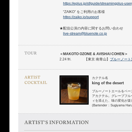
https://eplus.jp/sf/guide/streamingplus-use
“ZAIKO” をご利用のお客様
https://zaiko.io/support
★配信公演の内容に関するお問い合わせ
live-stream@bluenote.co.jp
＜MAKOTO OZONE & AVISHAI COHEN＞
2.24 fri.
【東京 南青山】
ブルーノート
カクテル名
king of the desert
ブルーノートエールをベー
アカクテル。グレープフル
ィを添えた、味の変化が楽
(Bartender：Sugiyama Haru