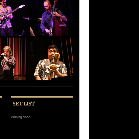
coming soon
京