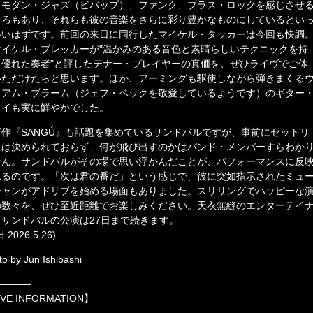
、モダン・ジャズ（ビバップ）、ファンク、ブラス・ロックを感じさせ
ころもあり、それらも彼の音楽をさらに彩り豊かなものにしているとい
いいはずです。前回の来日に同行したマイケル・タッカーは今回も快調
マイケル・ブレッカーが"温かみのある音色と素晴らしいテクニックを持
、優れた奏者"と評したテナー・プレイヤーの真価を、ぜひライヴでご体
いただけたらと思います。ほか、アーミングも駆使しながら弾きまくる
リアム・ブラーム（ジェフ・ベックを敬愛しているようです）のギター
レイも実に鮮やかでした。
新作『SANGÚ』も話題を集めているサンドバルですが、事前にセットリ
トは決められておらず、何が飛び出すのかはバンド・メンバーすらわか
せん。サンドバルがその場で思い浮かんだことが、パフォーマンスに反
れるのです。「次は君の番だ」という感じで、彼に突如指示されたミュ
シャンがアドリブを始める場面もありました。スリリングでハッピーな
の数々を、ぜひ至近距離でお楽しみください。天衣無縫のエンターテイ
、サンドバルの公演は27日まで続きます。
 2026 5.26)
o by Jun Ishibashi
――――
IVE INFORMATION】