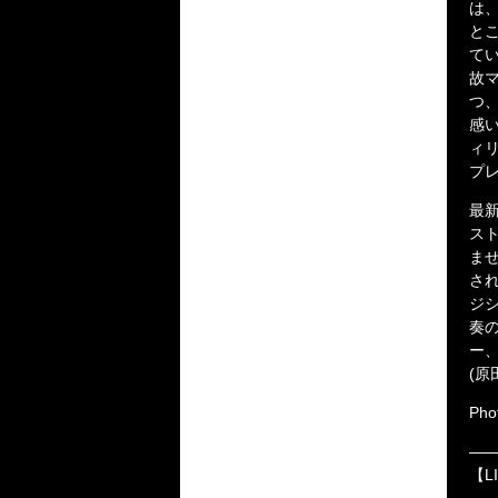
は
と
て
故
つ
感
ィ
プ
最
ス
ま
さ
ジ
奏
ー
(原田
Phot
―
【L