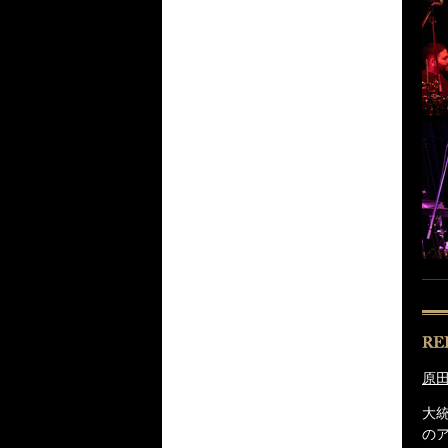
原田
大
の