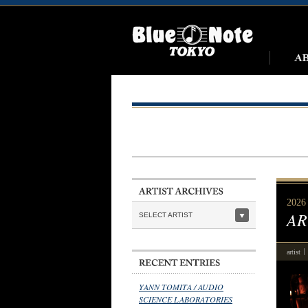
2026 
AR
SELECT ARTIST
artist
YANN TOMITA / AUDIO
SCIENCE LABORATORIES