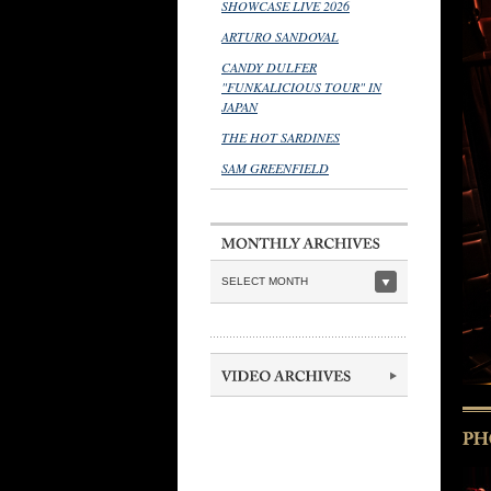
SHOWCASE LIVE 2026
ARTURO SANDOVAL
CANDY DULFER
"FUNKALICIOUS TOUR" IN
JAPAN
THE HOT SARDINES
SAM GREENFIELD
SELECT MONTH