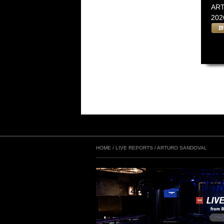
AR
2026
HOME
/
LIVE REPORTS
/
ARTURO SANDOVAL