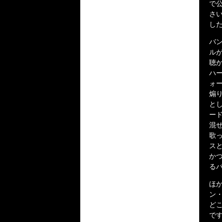
で
さ
し
バ
ル
聴
ハ
ォ
煽
と
ー
混
歌
スと
かつ
る
ほ
ン
ど
で