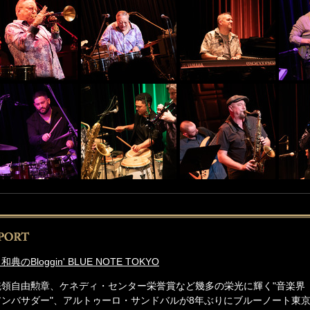
和典のBloggin' BLUE NOTE TOKYO
統領自由勲章、ケネディ・センター栄誉賞など幾多の栄光に輝く"音楽界
アンバサダー"、アルトゥーロ・サンドバルが8年ぶりにブルーノート東