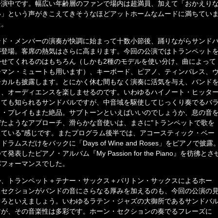
公演中です。幅広い年齢層のファンで場内は超満員、加えて「おかえり
い」という声がきこえてきそうなほどアットホームなムードに満ちてい
た。
ンド・メンバーの演奏が快調に始まって十数小節後、踊りながらサンド
が登場。客席の熱気はさらに高まります。今回の公演ではトランペット
かせてくれるのはもちろん（しかも2種のモデルを使い分け、曲によって
ーマン・ミュートも用います）、キーボード、ピアノ、ティンバレス、
ーカルも披露します。とにかく休む間もなく演奏に活気を与え、バンド
り、オーディエンスを楽しませるのです。いわゆるハイノート・ヒッタ
しても知られるサンドバルですが、中音域を駆使してじっくり奏でるバ
ド・プレイもまた絶品。サブトーンといえばいいのでしょうか、息の音
ぜたようなアプローチ、滑らかな音使いは、まさに"トランペットで歌を
っている"感じです。またプログラム後半では、アコースティック・ベー
ドラムスだけをバックに「Days of Wine and Roses」をピアノで披露
て発表したピアノ・アルバム『My Passion for the Piano』を彷彿とさ
パフォーマンスでした。
か、トランペット＋テナー・サックス＋バリトン・サックスによるホー
・セクションがバンドの音にさらなる厚みを加えるのも、今回の公演の
ころといえましょう。いわゆるラテン・ジャズの大御所であるサンドバ
すが、その音楽性は多彩です。ホーン・セクションの奏でるフレーズに