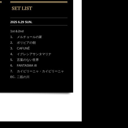
2025 6.29 SUN.
1st＆2nd
1.
メルチョールの家
2.
ボリビアの朝
3.
CAFUNÉ
4.
イグレシアサンタマリナ
5.
言葉のない世界
6.
FANTASMA Ⅶ
7.
カイピリーニャ・カイピリーニャ
EC.
二筋の川