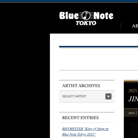
2025 
JI
SELECT ARTIST
artist
RHYMESTER "King of Stage at
Blue Note Tokyo 2025"