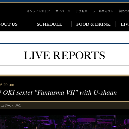
オンラインストア
マイページ
アクセス
メールマガジン
初めて
6.29 sun.
N OKI sextet "Fantasma VII" with U-zhaan
ユザーン
沖仁
,