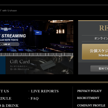
I" with U-zhaan
オンライ