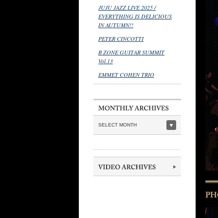
JUJU JAZZ LIVE 2025 /
EVERYTHING IS DELICIOUS
IN AUTUMN!!
PETER CINCOTTI
B ZONE GUITAR SUMMIT
Vol.13
EMMET COHEN TRIO
SELECT MONTH