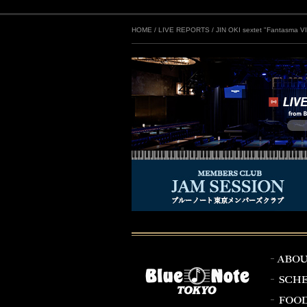
HOME
/
LIVE REPORTS
/
JIN OKI sextet "Fantasma VI