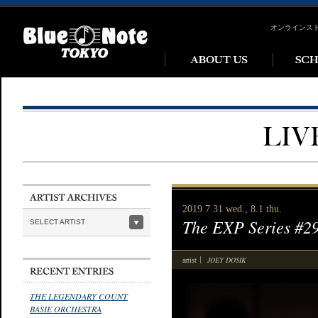
オンラインス
2019 7.31 wed., 8.1 thu.
The EXP Series #2
SELECT ARTIST
JOEY DOSIK
artist
THE LEGENDARY COUNT
BASIE ORCHESTRA