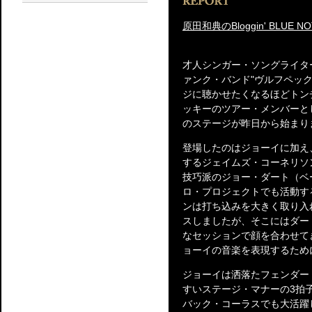
原田和典のBloggin' BLUE NO
才人シンガー・ソングライタ
ァンク・バンド"ヴルフペック"
ジに聴かせたくなるほどトン
ッキーのツアー・メンバーと
のステージが昨日から始まり
登場したのはジョーイに加え
するジェイムズ・コーネリソ
技巧派のジョー・ダート（ベ
ロ・プロジェクトでも活動す
ンは打ち込みを大きく取り入れた
スしましたが、そこにはダー
なセッションで顔を合わせて
ョーイの音楽を表現するため
ジョーイは洒落たフェンダー
すいステージ・マナーの3拍
バック・コーラスでも大活躍し、「Do