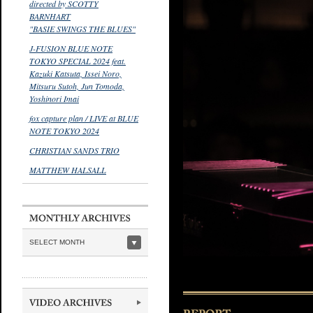
directed by SCOTTY
BARNHART
"BASIE SWINGS THE BLUES"
J-FUSION BLUE NOTE
TOKYO SPECIAL 2024 feat.
Kazuki Katsuta, Issei Noro,
Mitsuru Sutoh, Jun Tomoda,
Yoshinori Imai
fox capture plan / LIVE at BLUE
NOTE TOKYO 2024
CHRISTIAN SANDS TRIO
MATTHEW HALSALL
SELECT MONTH