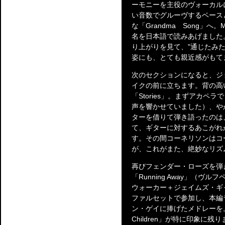
ーモニーを主役のヴォーカルにつ
い音数でグルーヴするベース
な「Grandma Song」
名を日本語で読みあげました
り上がりを見て、"通じたみ
姿にも、とても親近感がもて
次のセクションになると、ジ
イクの前に立ちます。背の高
「Stories」。まずアカ
声を響かせていました）、や
ターを借りて弾き語ったのは、「Co
て、ギターに対するあこがれ
す。その間コーネリソンはコ
が、これがまた、絶妙なリズ
再びフェンダー・ローズを弾
「Running Away」（
ウォーカー＋ジェイムズ・ギ
ファルセットで参加し、本編
ン・ゲイに捧げたメドレーを。速
Children」が特に印象