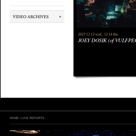
2023 12.13 wed., 12.14 thu.
JOEY DOSIK (of VULFPE
HOME
/
LIVE REPORTS