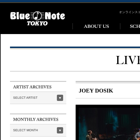
オンラインス
JOEY DOSIK
SELECT ARTIST
SELECT MONTH