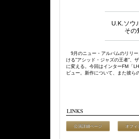
U.K.
その
9月のニュー・アルバムのリリー
ける"アシッド・ジャズの王者"、
に変える。今回はインターFM「LHR -
ビュー。新作について、また彼ら
LINKS
公演詳細ページ
オフィ