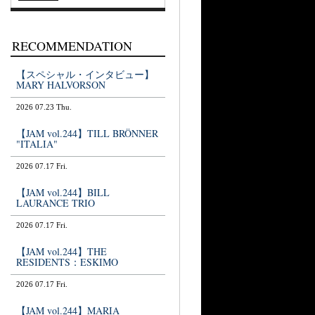
RECOMMENDATION
【スペシャル・インタビュー】
MARY HALVORSON
2026 07.23 Thu.
【JAM vol.244】TILL BRÖNNER
"ITALIA"
2026 07.17 Fri.
【JAM vol.244】BILL
LAURANCE TRIO
2026 07.17 Fri.
【JAM vol.244】THE
RESIDENTS：ESKIMO
2026 07.17 Fri.
【JAM vol.244】MARIA