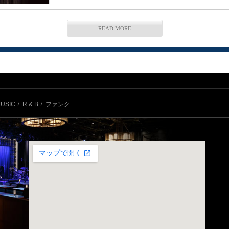
READ MORE
USIC
R & B
ファンク