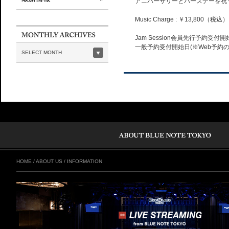
アニバーサリーとバースデーを祝
Music Charge : ￥13,800（税込）
Jam Session会員先行予約受付開始日
一般予約受付開始日(※Web予約のみ)：7.
SELECT MONTH
HOME
/
ABOUT US
/
INFORMATION