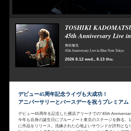
TOSHIKI KADOMATS
45th Anniversary Live i
角松敏生
45th Anniversary Live in Blue Note Tokyo
2026 8.12 wed., 8.13 thu.
デビュー45周年記念ライヴも大成功！
アニバーサリーとバースデーを祝うプレミアム
デビュー45周年を記念した横浜アリーナでの“45th Annivers
今年も自身の誕生日にブルーノート東京のステージを飾る。1
に作品をリリース。洗練された心地よいサウンドが評判とな