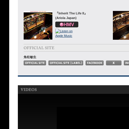
『Inherit The Life II』
(Ariola Japan)
角松敏生