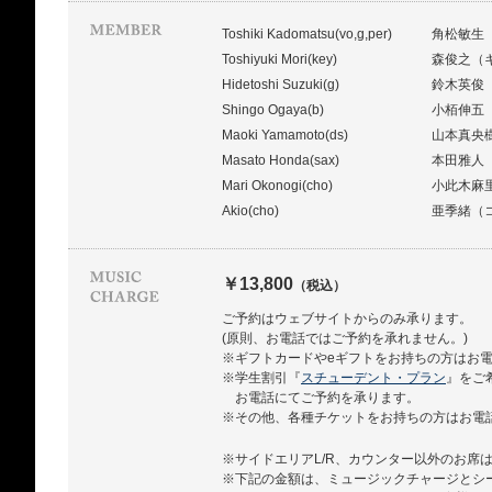
Toshiki Kadomatsu(vo,g,per)
角松敏生
Toshiyuki Mori(key)
森俊之（
Hidetoshi Suzuki(g)
鈴木英俊
Shingo Ogaya(b)
小栢伸五
Maoki Yamamoto(ds)
山本真央
Masato Honda(sax)
本田雅人
Mari Okonogi(cho)
小此木麻
Akio(cho)
亜季緒（
￥13,800
（税込）
ご予約はウェブサイトからのみ承ります。
(原則、お電話ではご予約を承れません。)
※ギフトカードやeギフトをお持ちの方はお
※学生割引『
スチューデント・プラン
』をご
お電話にてご予約を承ります。
※その他、各種チケットをお持ちの方はお電
※サイドエリアL/R、カウンター以外のお席
※下記の金額は、ミュージックチャージとシ