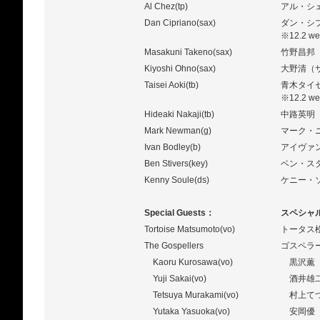
Al Chez(tp)
アル・シ
Dan Cipriano(sax)
ダン・シ
※12.2 wed
Masakuni Takeno(sax)
竹野昌邦（サ
Kiyoshi Ohno(sax)
大野清（
Taisei Aoki(tb)
青木タイ
※12.2 wed.
Hideaki Nakaji(tb)
中路英明（
Mark Newman(g)
マーク・
Ivan Bodley(b)
アイヴァ
Ben Stivers(key)
ベン・ス
Kenny Soule(ds)
ケニー・
Special Guests：
スペシャ
Tortoise Matsumoto(vo)
トータス松本
The Gospellers
ゴスペラーズ
Kaoru Kurosawa(vo)
黒沢薫（
Yuji Sakai(vo)
酒井雄二
Tetsuya Murakami(vo)
村上てつ
Yutaka Yasuoka(vo)
安岡優（