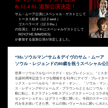
& 12.4 fri. 追加公演決定！
サム・ムーア公演にスペシャル・ゲストとして
トータス松本（12.2 wed.）
ゴスペラーズ（12.3 thu.）
の出演と、12.4 fri.にスペシャルゲストとして
ROY(THE BAWDIES)
が参加する追加公演が決定しました。
“Mr.ソウルマン”サム＆デイヴのサム・ムーア
ソウル・レジェンドの80歳を祝うスペシャル公
世界一ソウルフルなバースデイ・セレブレイション。“ミスタ
生誕80周年記念ライヴを開催する’61年にデイヴ・プレイタ
ックス・レーベルから「ホールド・オン」、「ソウル・マン
ス・レディングやジェームズ・ブラウンらとともにソウル・
動に転じ、E.クラプトンやB.スプリングスティーンとコラ
センセーショナル』はグラミー賞に輝いた。今回のステージ
代を生き抜いてきた男、サムの熱いヴォーカルに酔いしれた