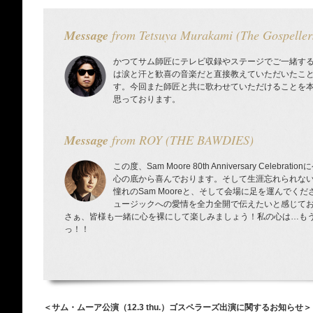
Message
from Tetsuya Murakami (The Gospeller
かつてサム師匠にテレビ収録やステージでご一緒す
は涙と汗と歓喜の音楽だと直接教えていただいたこ
す。今回また師匠と共に歌わせていただけることを
思っております。
Message
from ROY (THE BAWDIES)
この度、Sam Moore 80th Anniversary Cel
心の底から喜んでおります。そして生涯忘れられな
憧れのSam Mooreと、そして会場に足を運んで
ュージックへの愛情を全力全開で伝えたいと感じて
さぁ、皆様も一緒に心を裸にして楽しみましょう！私の心は…も
っ！！
＜サム・ムーア公演（12.3 thu.）ゴスペラーズ出演に関するお知らせ＞