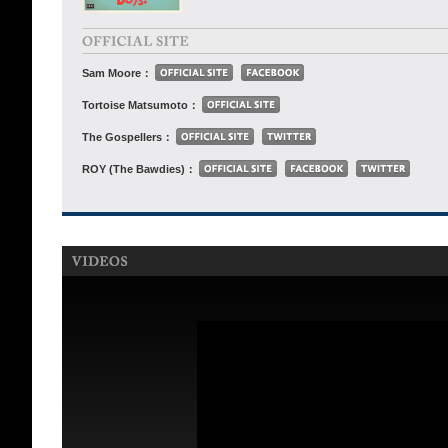
Sam Moore：
Tortoise Matsumoto：
The Gospellers：
ROY (The Bawdies)：