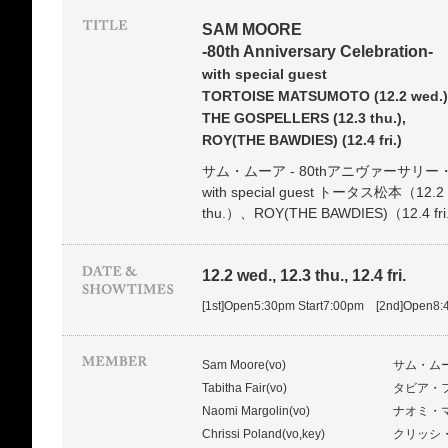
SAM MOORE
-80th Anniversary Celebration-
with special guest
TORTOISE MATSUMOTO (12.2 wed.)
THE GOSPELLERS (12.3 thu.),
ROY(THE BAWDIES) (12.4 fri.)
サム・ムーア - 80thアニヴァーサリー
with special guest トータス松本（1
thu.）、ROY(THE BAWDIES)（12.4 fr
12.2 wed., 12.3 thu., 12.4 fri.
[1st]Open5:30pm Start7:00pm [2nd]Open8:
Sam Moore(vo)
サム・ム
Tabitha Fair(vo)
タビア・
Naomi Margolin(vo)
ナオミ・
Chrissi Poland(vo,key)
クリッシ