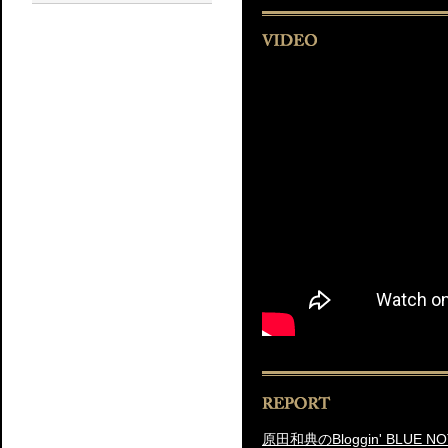
原田和典のBloggin' BLUE NO