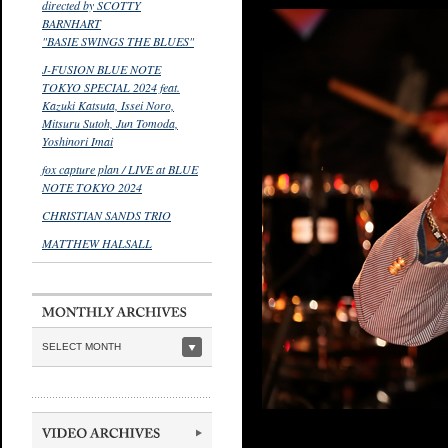
directed by SCOTTY
BARNHART
"BASIE SWINGS THE BLUES"
J-FUSION BLUE NOTE
TOKYO SPECIAL 2024 feat.
Kazuki Katsuta, Issei Noro,
Mitsuru Sutoh, Jun Tomoda,
Yoshinori Imai
fox capture plan / LIVE at BLUE
NOTE TOKYO 2024
CHRISTIAN SANDS TRIO
MATTHEW HALSALL
SELECT MONTH