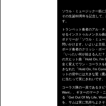
ソウル・ミュージック一筋に
その生誕80周年を記念して
す。
トランペット奏者のアル・チ
せるインストゥルメンタル曲
ボドリーが「ソウル・ミュー
問いかけます。いよいよ主役
ボード奏者のクリッシ・ポー
「いったい何が始まるんだ？
の大ヒット曲「Hold On, I
全く変えてワン・コーラスを
きなれた「Hold On, I'm
ットの背中には大きな鷲（鷹
に当たって実にきれいです。
コーラス隊の一員であるタビサ・フ
Want」、ギターのマーク
る「Get Out Of My Li
を、サムは実に気持ちよさそ