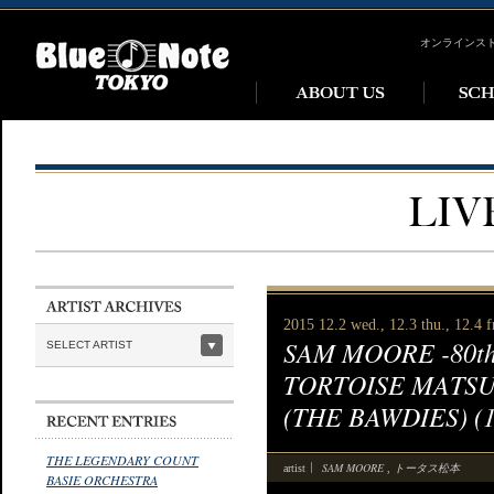
オンラインス
2015 12.2 wed., 12.3 thu., 12.4 fr
SAM MOORE -80th A
SELECT ARTIST
TORTOISE MATSUM
(THE BAWDIES) (12
THE LEGENDARY COUNT
SAM MOORE
トータス松本
artist
,
BASIE ORCHESTRA