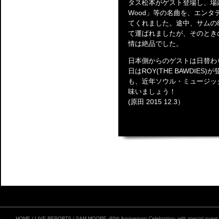
タス松本がゲスト登場し、場内は総
Wood」等の名曲を、エン
てくれました。途中、サムの
て運ばれましたが、そのとき
情は絶品でした。
日本側からのゲストは日替わ
日はROY(THE BAWDI
も、近年ソウル・ミュージッ
味いましょう！
(原田 2015 12.3）
HOME
/
LIVE REPORTS
/
SAM MOORE -80th Anniversary Celebration- with special g