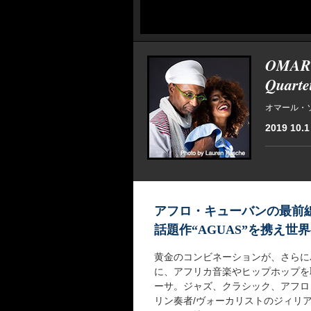
OMAR 
Quarte
オマール・ソ
2019 10.1
アフロ・キューバンの最前
話題作“AGUAS”を携え
黄金のコンビネーションが、さらに
に、アフリカ音楽やヒップホップを
ーサ。ジャズ、クラシック、アフロ
リン奏者/ヴォーカリストのジィリ