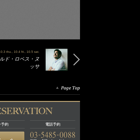
.3 thu., 10.4 fri., 10.5 sat.
- アロルド・ロペス・ヌ
ッサ
ン予約
電話予約