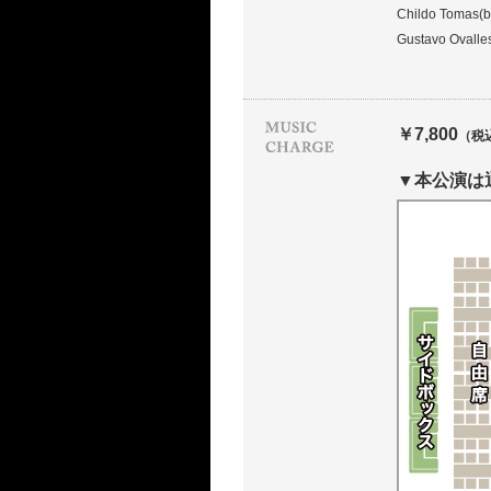
Childo Tomas(b
Gustavo Ovalle
￥7,800
（税
▼本公演は