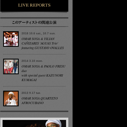
2018 10.6 sat., 10.7 sun.
OMAR SOSA & YILIAN
CAÑIZARES 'AGUAS Trio'
featuring GUSTAVO OVALLES
2014 3.10 mon.
OMAR SOSA & PAOLO FRESU
duo
with special guest KAZUNORI
KUMAGAI
2013 9.17 tue.
OMAR SOSA QUARTETO
AFROCUBANO