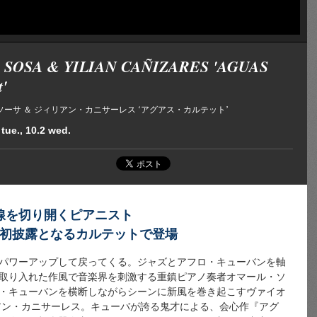
SOSA & YILIAN CAÑIZARES 'AGUAS
t'
ーサ ＆ ジィリアン・カニサーレス ‘アグアス・カルテット’
 tue., 10.2 wed.
線を切り開くピアニスト
世界初披露となるカルテットで登場
パワーアップして戻ってくる。ジャズとアフロ・キューバンを軸
取り入れた作風で音楽界を刺激する重鎮ピアノ奏者オマール・ソ
・キューバンを横断しながらシーンに新風を巻き起こすヴァイオ
アン・カニサーレス。キューバが誇る鬼才による、会心作『アグ