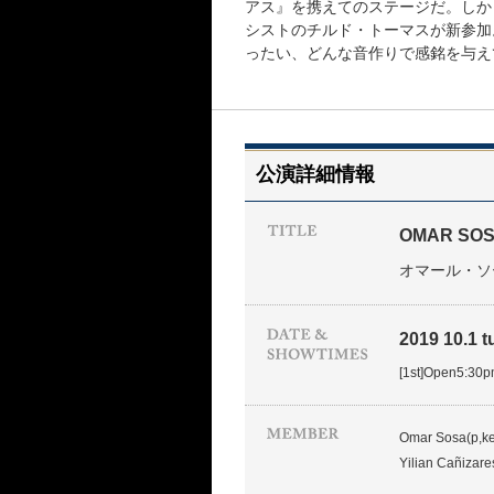
アス』を携えてのステージだ。しか
シストのチルド・トーマスが新参加
ったい、どんな音作りで感銘を与え
公演詳細情報
OMAR SOSA
オマール・ソ
2019 10.1 t
[1st]Open5:30
Omar Sosa(p,ke
Yilian Cañizare