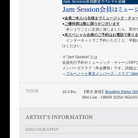
●
会員ご本人+1名様までミュージック・チャ
●
ご優待席は数に限りがございます
各ショウごとに定員に達しましたら、受付
●
本スペシャル企画のご予約はお電話で承ります 03
インターネットでご予約いただくと、半額
けください。
※“Jam Session”とは
会員先行予約やミュージック・チャージOFF
メンバーズクラブ（年会費有）です。詳細は
→
ブルーノート東京メンバーズ・クラブ “Jam Se
10.4 thu.
【東京 新宿】
Brooklyn Parlor S
Mini Live：OMAR SOSA 'AGUAS