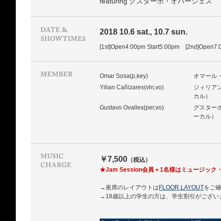
featuring グスターボ・オバージェス
2018 10.6 sat., 10.7 sun.
[1st]Open4:00pm Start5:00pm [2nd]Open7:
Omar Sosa(p,key)
オマール
Yilian Cañizares(vln,vo)
ジィリア
カル）
Gustavo Ovalles(per,vo)
グスター
ーカル）
￥7,500
（税込）
★Jam Session会員＋1名様はミュージ
→座席のレイアウトは
FLOOR LAYOUT
をご
→18歳以上の学生の方は、学生割引がござい