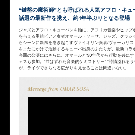
“鍵盤の魔術師”とも呼ばれる人気アフロ・キュ
話題の最新作を携え、約4年半ぶりとなる登場
ジャズとアフロ・キューバンを軸に、アフリカ音楽やヒップ
を与える重鎮ピアノ奏者オマール・ソーサ。ジャズ、クラシ
らシーンに新風を巻き起こすヴァイオリン奏者/ヴォーカリス
をまたにかけて活動するキューバ出身のふたりが、最新コラ
今回の公演にはさらに、オマールと’90年代から行動を共に
ェスも参加。“並はずれた音楽的ケミストリー” “詩情溢れる
が、ライヴでさらなる広がりを見せることは間違いない。
Message
from OMAR SOSA