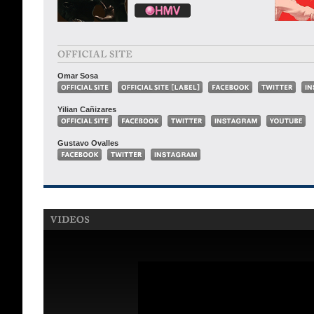
Omar Sosa
Yilian Cañizares
Gustavo Ovalles