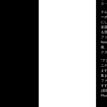
ス
チ
ー
に
楽
る
フィ
No
後
ク
"
ニ
ま
集
フ
す
(原田
Pho