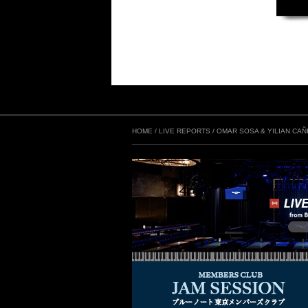
HOME
/
LIVE REPORTS
/
OMAR SOSA & YILIAN CAÑI