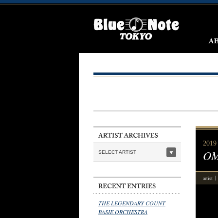
2019 
OM
SELECT ARTIST
artist
THE LEGENDARY COUNT
BASIE ORCHESTRA