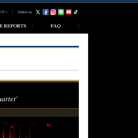
の方へ
rtet'