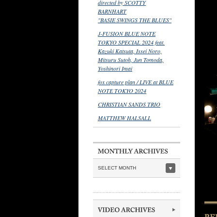
directed by SCOTTY
BARNHART
"BASIE SWINGS THE BLUES"
J-FUSION BLUE NOTE
TOKYO SPECIAL 2024 feat.
Kazuki Katsuta, Issei Noro,
Mitsuru Sutoh, Jun Tomoda,
Yoshinori Imai
fox capture plan / LIVE at BLUE
NOTE TOKYO 2024
CHRISTIAN SANDS TRIO
MATTHEW HALSALL
SELECT MONTH