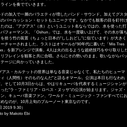
・ラインを奏でていきます。
ルドの加入で一層のバラエティが増したバンド・サウンド。加えてグス
ボのパーカッション・セットもユニークです。なかでも観客の目を釘付
したのは、"アグアス"（水）というユニット名ならではの、水を使った打
器パフォーマンス。「Oshun」では、水を一度吸い上げて、その水が落
音を拾う竹の装置（ちょっと日本の"ししおどし"に似ています）が大きく
ーチャーされました。ラストはオマールが'90年代に書いた「Mis Tres
tas」を新アレンジで演奏。4人は火の出るような超絶技巧をやり取りし
、リフレインを観客と共に合唱。さらにその勢いのまま、歌いながらバ
ステージに向かっていきました。
アグアス・カルテットの世界は単なる音楽じゃなくて、私たちのヒューマ
ティ（人間性）そのものなんだ"と語るオマール。公演は本日も行なわれ
す。そして10月3日からは、やはりキューバを代表するミュージシャンが
まった"ラ・ファミリア・ロペス・ヌッサ"の公演が始まります。ジャズ・
ァン、キューバ音楽ファン、ワールド・ミュージック・ファンすべてに
すめなのが、10月上旬のブルーノート東京なのです。
 2019 9.30）
to by Makoto Ebi