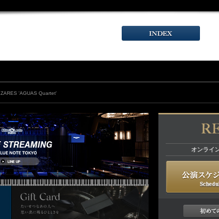
ZARES 'AGUAS Quartet'
オンライ