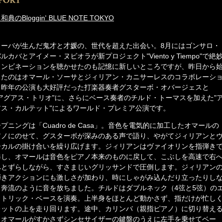
和典のBloggin' BLUE NOTE TOKYO
ューバが生んだ鬼才と才媛の、世代を超えた出会い。8月にはゴンサロ・
ルカバとアイメー・ヌビオラが新プロジェクト"Viento y Tiempo"で絶
コンビネーションを聴かせたのも記憶に新しいところですが、昨日から
ったのはオマール・ソーサとジィリアン・カニサーレスのコラボレーシ
。昨年の公演も大好評だった打楽器奏者グスターボ・オバージェスと
"アグアス・トリオ"に、さらにベース奏者のチルド・トーマスを加えた"
アス・カルテット"によるワールド・プレミア公演です。
プニングは「Cuadro de Casa」。音色を電気的に加工したオマールの
アノにのせて、グスターボが深みのある声で語り、やがてジィリアンと
ーカルの掛け合いを繰り広げます。ジィリアンはヴァイオリンを指弾き
奏し、オマールは音色をピアノ本来のものに戻して、こぶしを高速で右
へとずらしながら、すさまじいグリッサンドで圧倒します。ジィリアン
弾きアクションにも激しさが加わり、時にしゃがみ込んだり立ったりし
ら奔流のように音を放ちました。チルドはダブルネック（4弦と5弦）の
クトリック・ベースを演奏。上半身をほとんど動かさず、指だけが忙し
レットの上を走り回ります。途中、カリンバ（親指ピアノ）に切り替え
、オマールがすかさずシンセサイザーの鍵盤のうえに左手を乗せてベー