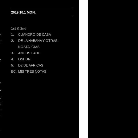
2019 10.1 MON.
1st & 2nd
妙
1.
CUANDRO DE CASA
始
2.
DE LA HABANA Y OTRAS
NOSTALGIAS
ョ
3.
ANGUSTIADO
4.
OSHUN
ア
5.
D2 DE AFRICAS
EC.
MIS TRES NOTAS
ヴ
で
へ
の
な
エ
く
る