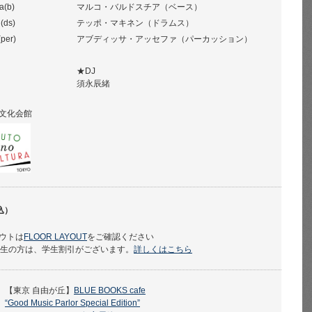
a(b)
マルコ・バルドスチア（ベース）
(ds)
テッポ・マキネン（ドラムス）
(per)
アブディッサ・アッセファ（パーカッション）
★DJ
須永辰緒
文化会館
込）
ウトは
FLOOR LAYOUT
をご確認ください
学生の方は、学生割引がございます。
詳しくはこちら
【東京 自由が丘】
BLUE BOOKS cafe
“Good Music Parlor Special Edition”