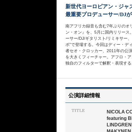
新世代ヨーロピアン・ジャ
最重要プロデューサー/DJ
南アフリカ録音も含む7年ぶりのオ
ン・オン』を、5月に国内リリース
ーサー/DJ/ギタリスト/リミキサ
ボ”で登場する。今回はディー・デ
者セオ・クロッカー、2011年の
を大きくフィーチャー。アフロ・ア
独自のフィルターで解釈・表現する
公演詳細情報
NICOLA C
featuring
LINDGREN
MAKYNEN 