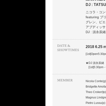
DJ : TAT
ニコラ・コン
featuri
グレン、ピエ
アブディッサ
DJ : 須永辰緒
2018 6.25 m
[1st]Open5:30
★DJ 須永辰緒
[1st]5:30pm 
Nicola Conte(g)
Bridgette Amofa
Theo Croker(tp)
Magnus Lindgre
Pietro Lussu(p)