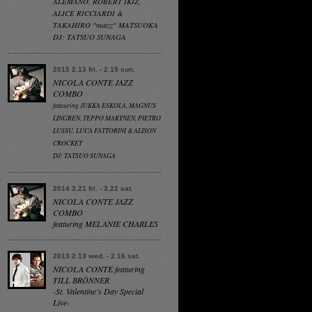
ALEMANO, ROBERT IKIZ,
ALICE RICCIARDI &
TAKAHIRO "matzz" MATSUOKA
DJ: TATSUO SUNAGA
2015 2.13 fri. - 2.15 sun.
NICOLA CONTE JAZZ
COMBO
featuring JUKKA ESKOLA, MAGNUS
LINGREN, TEPPO MAKYNEN, PIETRO
LUSSU, LUCA FATTORINI & ALISON
CROCKET
DJ: TATSUO SUNAGA
2014 3.21 fri. - 3.22 sat.
NICOLA CONTE JAZZ
COMBO
featuring MELANIE CHARLES
2013 2.13 wed. - 2.16 sat.
NICOLA CONTE featuring
TILL BRÖNNER
-St. Valentine's Day Special
Live-