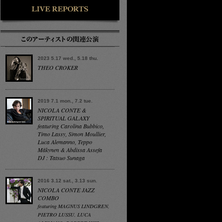
2023 5.17 wed., 5.18 thu.
THEO CROKER
2019 7.1 mon., 7.2 tue.
NICOLA CONTE &
SPIRITUAL GALAXY
featuring Carolina Bubbico,
Timo Lassy, Simon Moullier,
Luca Alemanno, Teppo
Mäkynen & Abdissa Assefa
DJ : Tatsuo Sunaga
2016 3.12 sat., 3.13 sun.
NICOLA CONTE JAZZ
COMBO
featuring MAGNUS LINDGREN,
PIETRO LUSSU, LUCA