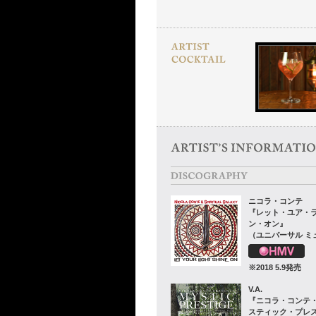
ニコラ・コンテ
『レット・ユア・
ン・オン』
（ユニバーサル ミ
※2018 5.9発売
V.A.
『ニコラ・コンテ・
スティック・プレ