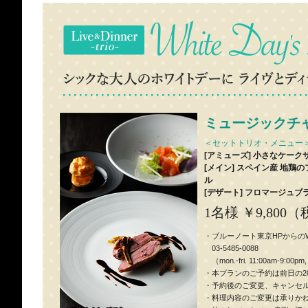
ミュージックチ
＜セットトリオ・メニュー
[アミューズ] 小さなケーク
[メイン] スペイン産 地鶏
ル
[デザート] フロマージュブ
1名様 ￥9,800
・ブルーノート東京HPからの
03-5485-0088
（mon.-fri. 11:00am-9:00pm, 
・本プランのご予約は前日の2
・予約後のご変更、キャンセ
・料理内容のご変更は承りか