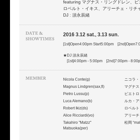
featuring マグナス・リングドレ
ロベルト・イキス、アリーチェ・リチャルデ
DJ : 須永辰緒
2016 3.12 sat., 3.13 sun.
[1st]Open4:00pm Start5:00pm [2nd]Open7:
★DJ 須永辰緒
[1st]4:00pm - 5:00pm [2nd]7:00pm -
Nicola Conte(g)
ニコラ・
Magnus Lindgren(sax,fl)
マグナス
Pietro Lussu(p)
ピエトロ
Luca Alemano(b)
ルカ・ア
Robert Ikiz(ds)
ロベルト
Alice Ricciardi(vo)
アリーチ
Takahiro "Matzz"
松岡 “m
Matsuoka(per)