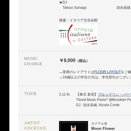
★DJ
Tatsuo Sunaga
須永辰緒
後援：イタリア文化会館
￥8,000
（税込）
→座席のレイアウトは
FLOOR LAYOUT
をご
→18歳以上の学生の方は、学生割引がござい
3.11 fri.
【東京 新宿】
ブルックリン・パー
"Good Music Parlor" @Brooklyn P
DJ : 須永辰緒, Nicola Conte
カクテル名
Moon Flower