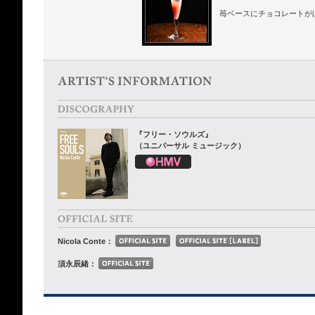
苺ベースにチョコレートが
『フリー・ソウルズ』
（ユニバーサル ミュージック）
Nicola Conte：
須永辰緒：