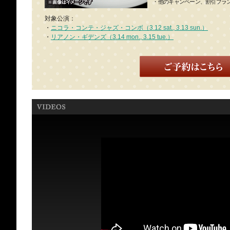
・
他のキャンペーン、割引プラ
対象公演：
・
ニコラ・コンテ・ジャズ・コンボ（3.12 sat., 3.13 sun.）
・
リアノン・ギデンズ（3.14 mon., 3.15 tue.）