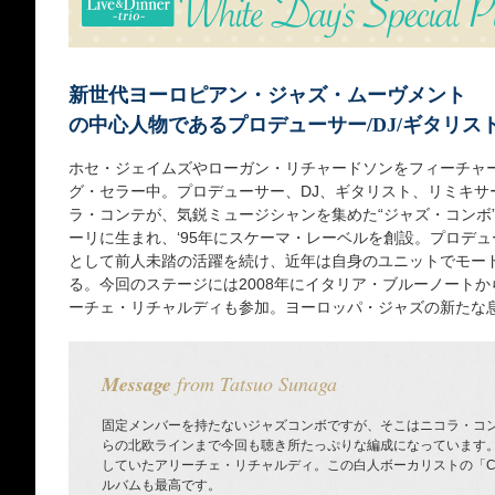
新世代ヨーロピアン・ジャズ・ムーヴメント
の中心人物であるプロデューサー/DJ/ギタリス
ホセ・ジェイムズやローガン・リチャードソンをフィーチャ
グ・セラー中。プロデューサー、DJ、ギタリスト、リミキサ
ラ・コンテが、気鋭ミュージシャンを集めた“ジャズ・コンボ
ーリに生まれ、‘95年にスケーマ・レーベルを創設。プロデュ
として前人未踏の活躍を続け、近年は自身のユニットでモー
る。今回のステージには2008年にイタリア・ブルーノート
ーチェ・リチャルディも参加。ヨーロッパ・ジャズの新たな
Message
from Tatsuo Sunaga
固定メンバーを持たないジャズコンボですが、そこはニコラ・コ
らの北欧ラインまで今回も聴き所たっぷりな編成になっています
していたアリーチェ・リチャルディ。この白人ボーカリストの「Come
ルバムも最高です。