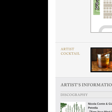
Nicola Conte & Gi
Petrella
『Free Your Mind