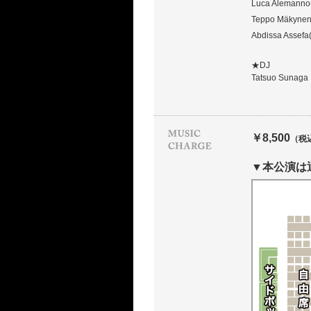
Luca Alemanno
Teppo Mäkynen
Abdissa Assefa
★DJ
Tatsuo Sunaga
￥8,500
（税
▼本公演は