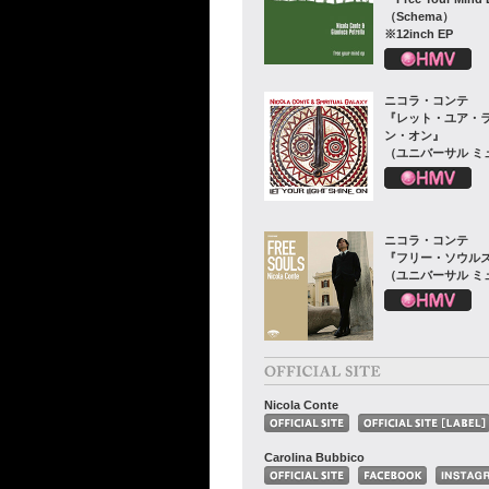
（Schema）
※12inch EP
ニコラ・コンテ
『レット・ユア・
ン・オン』
（ユニバーサル ミ
ニコラ・コンテ
『フリー・ソウル
（ユニバーサル ミ
Nicola Conte
Carolina Bubbico