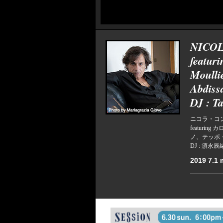
NICOL
featur
Moulli
Abdiss
DJ : T
ニコラ・コ
featur
ノ、テッポ
DJ : 須永辰
2019 7.1 