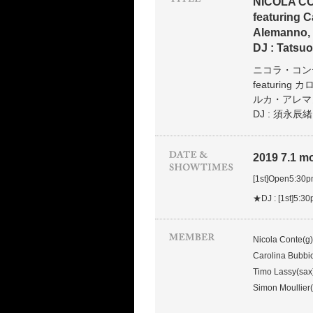
NICOLA C
featuring C
Alemanno,
DJ : Tatsu
ニコラ・コン
featuri
ルカ・アレマ
DJ : 須永辰緒
2019 7.1 mo
[1st]Open5:30
★DJ : [1st]5:3
Nicola Conte(g)
Carolina Bubbi
Timo Lassy(sax
Simon Moullier(