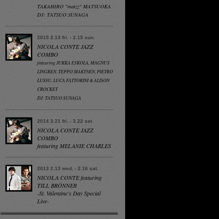
TAKAHIRO "matzz" MATSUOKA
DJ: TATSUO SUNAGA
2015 2.13 fri. - 2.15 sun.
NICOLA CONTE JAZZ
COMBO
featuring JUKKA ESKOLA, MAGNUS
LINGREN, TEPPO MAKYNEN, PIETRO
LUSSU, LUCA FATTORINI & ALISON
CROCKET
DJ: TATSUO SUNAGA
2014 3.21 fri. - 3.22 sat.
NICOLA CONTE JAZZ
COMBO
featuring MELANIE CHARLES
2013 2.13 wed. - 2.16 sat.
NICOLA CONTE featuring
TILL BRÖNNER
-St. Valentine's Day Special
Live-