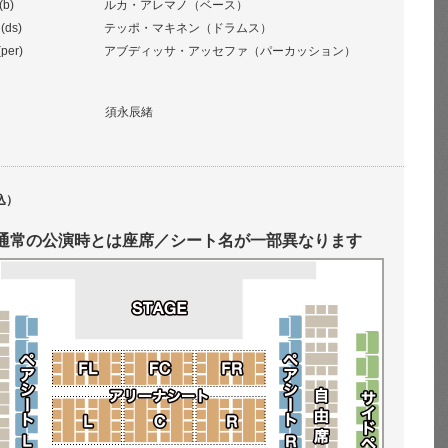
(b)
ルカ・アレマノ（ベース）
(ds)
テッポ・マキネン（ドラムス）
(per)
アブディッサ・アッセファ（パーカッション）
須永辰緒
込）
通常の公演時とは座席／シート名が一部異なります