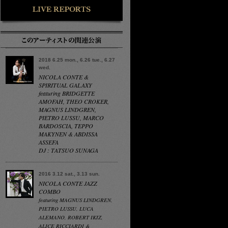
2018 6.25 mon., 6.26 tue., 6.27
wed.
NICOLA CONTE &
SPIRITUAL GALAXY
featuring BRIDGETTE
AMOFAH, THEO CROKER,
MAGNUS LINDGREN,
PIETRO LUSSU, MARCO
BARDOSCIA, TEPPO
MAKYNEN & ABDISSA
ASSEFA
DJ : TATSUO SUNAGA
2016 3.12 sat., 3.13 sun.
NICOLA CONTE JAZZ
COMBO
featuring MAGNUS LINDGREN,
PIETRO LUSSU, LUCA
ALEMANO, ROBERT IKIZ,
ALICE RICCIARDI &