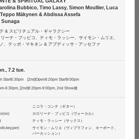
ONTE & SPIRITUAL GALAXY
arolina Bubbico, Timo Lassy, Simon Moullier, Luca
 Teppo Mäkynen & Abdissa Assefa
o Sunaga
テ & スピリチュアル・ギャラクシー
ng カロリーナ・ブッビコ、ティモ・ラッシー、サイモン・ムリエ、
ノ、テッポ・マキネン & アブディッサ・アッセファ
n., 7.2 tue.
pm Start6:30pm [2nd]Open8:20pm Start9:00pm
0pm-6:30pm, [2nd]8:20pm-9:00pm, 2nd Show後
ニコラ・コンテ（ギター）
co(vo)
カロリーナ・ブッビコ（ヴォーカル）
)
ティモ・ラッシー（サックス）
vib,key,per)
サイモン・ムリエ（ヴィブラフォン、キーボード、
パーカッション）