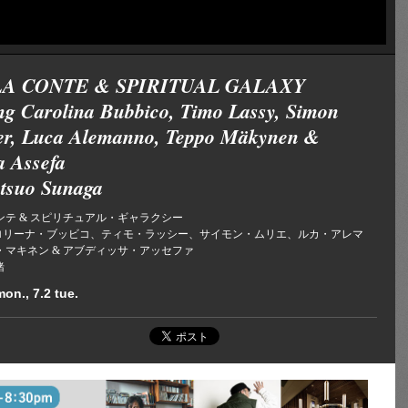
A CONTE & SPIRITUAL GALAXY
ing Carolina Bubbico, Timo Lassy, Simon
er, Luca Alemanno, Teppo Mäkynen &
a Assefa
atsuo Sunaga
ンテ & スピリチュアル・ギャラクシー
ing カロリーナ・ブッビコ、ティモ・ラッシー、サイモン・ムリエ、ルカ・アレマ
・マキネン & アブディッサ・アッセファ
緒
mon., 7.2 tue.