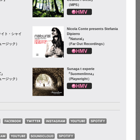
（MPS）
Nicola Conte presents Stefania
ライト・シャイ
Dipierro
『Natural』
ュージック）
（Far Out Recordings）
Sunaga t experie
ズ』
『Suomenlinna』
ュージック）
（Playwright）