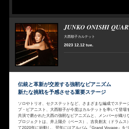
JUNKO ONISHI QUAR
大西順子カルテット
2023 12.12 tue.
伝統と革新が交差する強靭なピアニズム
新たな挑戦を予感させる重要ステージ
ソロやトリオ、セクステットなど、さまざまな編成でステー
プ・ピアニスト、大西順子が今度はカルテットを率いて登場
共演で磨かれた大西の強靭なピアニズムと、メンバーが織り
プロジェクトは、井上陽介（ベース）、吉良創太（ドラムス
て2020年に始動し、翌年にはアルバム『Grand Voyage