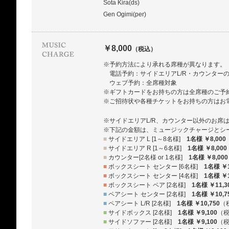
Sota Kira(ds)
Gen Ogimi(per)
￥8,000
（税込）
※予約方法により承れる席種が異なります。
電話予約：サイドエリアL/R・カウンター
ウェブ予約：全席種対象
※ギフトカードをお持ちの方は全席種のご予
※ご招待状や各種チケットをお持ちの方はお
※サイドエリアL/R、カウンター以外のお席
※下記の金額は、ミュージックチャージとシ
■
サイドエリア L [1～8名様]
1名様 ￥8,000
■
サイドエリア R [1～6名様]
1名様 ￥8,000
■
カウンター[2名様 or 1名様]
1名様 ￥8,000
■
ボックスシート センター [6名様]
1名様 ￥1
■
ボックスシート センター [4名様]
1名様 ￥1
■
ボックスシート ペア [2名様]
1名様 ￥11,3
■
ペアシート センター [2名様]
1名様 ￥10,7
■
ペアシート L/R [2名様]
1名様 ￥10,750
（
■
サイドボックス [2名様]
1名様 ￥9,100
（
■
サイドソファー [2名様]
1名様 ￥9,100
（