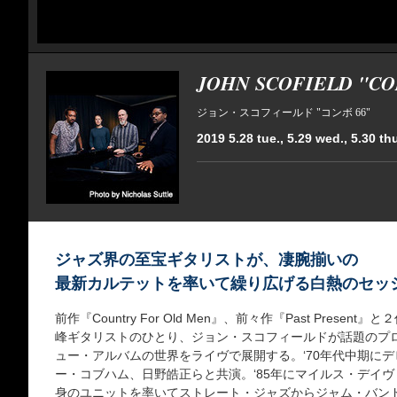
JOHN SCOFIELD "CO
ジョン・スコフィールド "コンボ 66"
2019 5.28 tue., 5.29 wed., 5.30 th
ジャズ界の至宝ギタリストが、凄腕揃いの
最新カルテットを率いて繰り広げる白熱のセッ
前作『Country For Old Men』、前々作『Past Pres
峰ギタリストのひとり、ジョン・スコフィールドが話題のプロジェ
ュー・アルバムの世界をライヴで展開する。‘70年代中期に
ー・コブハム、日野皓正らと共演。‘85年にマイルス・デイ
身のユニットを率いてストレート・ジャズからジャム・バン