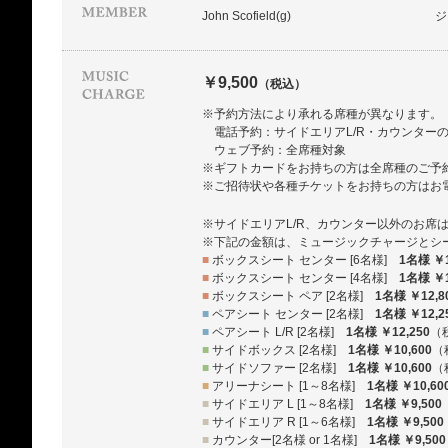
John Scofield(g)
ジ
￥9,500
（税込）
※予約方法により承れる席種が異なります。
電話予約：サイドエリアL/R・カウンター
ウェブ予約：全席種対象
※ギフトカードをお持ちの方は全席種のご予
※ご招待状や各種チケットをお持ちの方はお
※サイドエリアL/R、カウンター以外のお席
※下記の金額は、ミュージックチャージとシ
■
ボックスシート センター [6名様]
1名様 ￥1
■
ボックスシート センター [4名様]
1名様 ￥1
■
ボックスシート ペア [2名様]
1名様 ￥12,8
■
ペアシート センター [2名様]
1名様 ￥12,2
■
ペアシート L/R [2名様]
1名様 ￥12,250
（
■
サイドボックス [2名様]
1名様 ￥10,600
（
■
サイドソファー [2名様]
1名様 ￥10,600
（
■
アリーナシート [1～8名様]
1名様 ￥10,60
■
サイドエリア L [1～8名様]
1名様 ￥9,500
■
サイドエリア R [1～6名様]
1名様 ￥9,500
■
カウンター[2名様 or 1名様]
1名様 ￥9,500