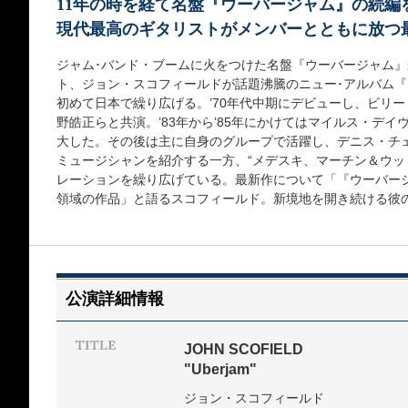
11年の時を経て名盤『ウーバージャム』の続編
現代最高のギタリストがメンバーとともに放つ
ジャム･バンド・ブームに火をつけた名盤『ウーバージャム』
ト、ジョン・スコフィールドが話題沸騰のニュー･アルバム
初めて日本で繰り広げる。’70年代中期にデビューし、ビリ
野皓正らと共演。’83年から’85年にかけてはマイルス・デ
大した。その後は主に自身のグループで活躍し、デニス・チ
ミュージシャンを紹介する一方、“メデスキ、マーチン＆ウッド
レーションを繰り広げている。最新作について「『ウーバー
領域の作品」と語るスコフィールド。新境地を開き続ける彼の
公演詳細情報
JOHN SCOFIELD
"Uberjam"
ジョン・スコフィールド