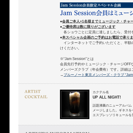
●
会員ご本人+1名様までミュージック・チャ
●
ご優待席は数に限りがございます
各ショウごとに定員に達しましたら、受付
●
本スペシャル企画のご予約はお電話で承ります 03
インターネットでご予約いただくと、半額
けください。
※“Jam Session”とは
会員先行予約やミュージック・チャージOFF
メンバーズクラブ（年会費有）です。詳細は
→
ブルーノート東京メンバーズ・クラブ “Jam Se
カクテル名
UP ALL NIGHT!
話題沸騰のニューアルバム
メージしました。ギネスを
エスプレッソリキュールを