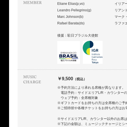
Eliane Elias(p,vo)
イリア
Leandro Pellegrino(g)
リアン
Marc Johnson(b)
マーク
Rafael Barata(ds)
ラファ
後援：駐日ブラジル大使館
￥9,500
（税込）
※予約方法により承れる席種が異なります。
電話予約：サイドエリアL/R・カウンター
ウェブ予約：全席種対象
※ギフトカードをお持ちの方は全席種のご予
※ご招待状や各種チケットをお持ちの方はお
※サイドエリアL/R、カウンター以外のお席
※下記の金額は、ミュージックチャージとシ