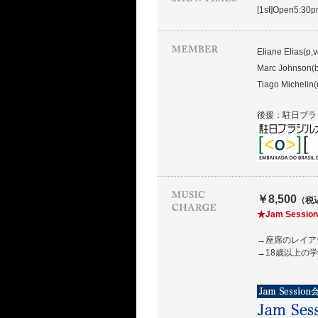
[1st]Open5:30
Eliane Elias(p,v
Marc Johnson(b
Tiago Michelin(
後援：駐日ブラ
￥8,500
（税
★Jam Ses
→座席のレイア
→18歳以上の