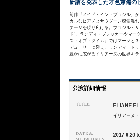
新譜を発表した才色兼備の
前作『メイド・イン・ブラジル』が
カルなピアノとサウダージ感覚溢れ
テージを繰り広げる。ブラジル・サ
ド”、ランディ・ブレッカーやマー
ス・オブ・タイム』ではマークとス
デューサーに迎え、ランディ、トッ
豊かに広がるイリアーヌの世界をラ
公演詳細情報
ELIANE EL
イリアーヌ・
2017 6.20 tu