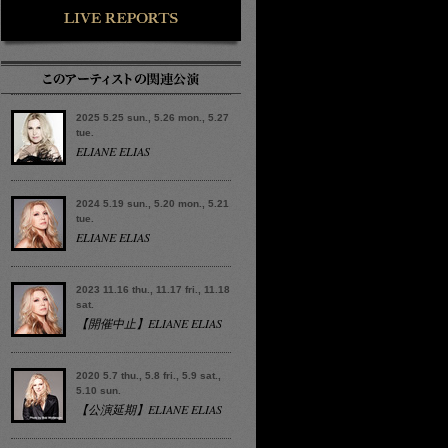
2025 5.25 sun., 5.26 mon., 5.27
tue.
ELIANE ELIAS
2024 5.19 sun., 5.20 mon., 5.21
tue.
ELIANE ELIAS
2023 11.16 thu., 11.17 fri., 11.18
sat.
【開催中止】ELIANE ELIAS
2020 5.7 thu., 5.8 fri., 5.9 sat.,
5.10 sun.
【公演延期】ELIANE ELIAS