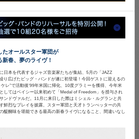
したオールスター軍団が
る新春、夢のライヴ！
に日本を代表するジャズ音楽家たちが集結、5月の「JAZZ
の演奏を繰り広げたビッグ・バンドが遂に初登場！今回ゲストに迎えるの
ケレ”で活動後’99年米国に帰化、10度グラミーを獲得、今年米
てはベイシー以来初めて「Medal of Freedom」を授与され
サンドヴァルだ。11月に来日した際はミシェル・ルグランと共
す鮮烈なプレイを披露。スター軍団と天才トランぺッターの共
の醍醐味を堪能できる最高の新春ライヴになること、間違いなし