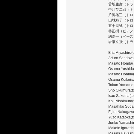
菅坡雅彦（トランペ
中川英二郎（ト
片岡雄三（トロ
山城純子（トロ
五十嵐誠（トロ
林正樹（ピアノ
納浩一（ベース
岩瀬立飛（ドラムス
Eric Miyashiro(c
Arturo Sandoval
Masato Honda(
Osamu Yoshida
Masato Honma(s
Osamu Koike(s
Takuo Yamamoto
Sho Okumura(t
Isao Sakuma(tp
Koji Nishimura(
Masahiko Sugasa
Eijiro Nakagawa
Yuzo Kataoka(t
Junko Yamashir
Makoto Igarashi
Masaki Hayashi