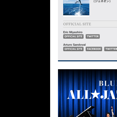
（ジェネオン）
Eric Miyashiro
Arturo Sandoval