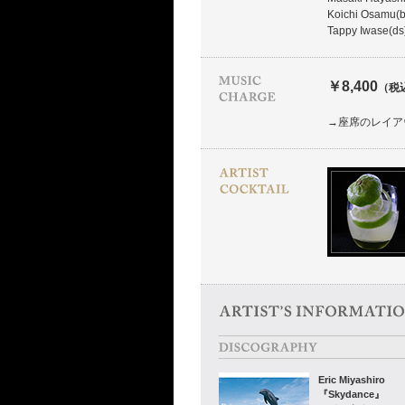
Koichi Osamu(b
Tappy Iwase(ds
￥8,400
（税
→座席のレイア
Eric Miyashiro
『Skydance』