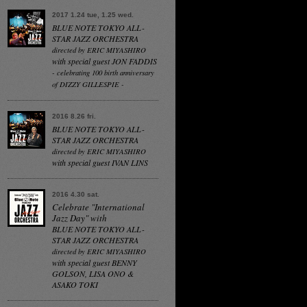
2017 1.24 tue, 1.25 wed.
BLUE NOTE TOKYO ALL-
STAR JAZZ ORCHESTRA
directed by ERIC MIYASHIRO
with special guest JON FADDIS
- celebrating 100 birth anniversary
of DIZZY GILLESPIE -
2016 8.26 fri.
BLUE NOTE TOKYO ALL-
STAR JAZZ ORCHESTRA
directed by ERIC MIYASHIRO
with special guest IVAN LINS
2016 4.30 sat.
Celebrate "International
Jazz Day" with
BLUE NOTE TOKYO ALL-
STAR JAZZ ORCHESTRA
directed by ERIC MIYASHIRO
with special guest BENNY
GOLSON, LISA ONO &
ASAKO TOKI