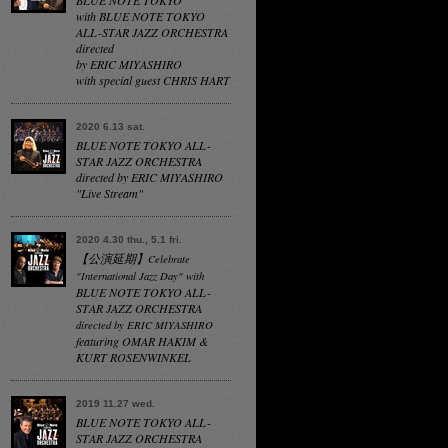
BLUE NOTE TOKYO
with BLUE NOTE TOKYO
ALL-STAR JAZZ ORCHESTRA
directed
by ERIC MIYASHIRO
with special guest CHRIS HART
2020 6.13 sat.
BLUE NOTE TOKYO ALL-
STAR JAZZ ORCHESTRA
directed by ERIC MIYASHIRO
"Live Stream"
2020 4.30 thu., 5.1 fri.
【公演延期】
Celebrate
"International Jazz Day" with
BLUE NOTE TOKYO ALL-
STAR JAZZ ORCHESTRA
directed by ERIC MIYASHIRO
featuring OMAR HAKIM &
KURT ROSENWINKEL
2019 11.27 wed.
BLUE NOTE TOKYO ALL-
STAR JAZZ ORCHESTRA