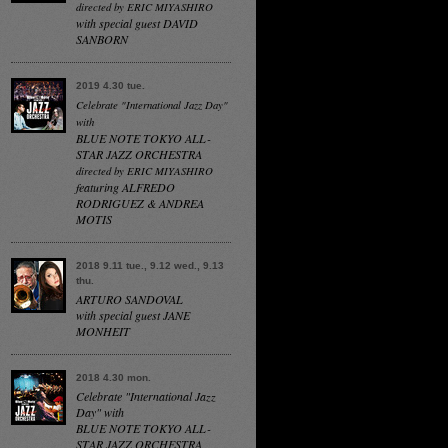
directed by ERIC MIYASHIRO
with special guest DAVID
SANBORN
2019 4.30 tue.
Celebrate "International Jazz Day"
with
BLUE NOTE TOKYO ALL-
STAR JAZZ ORCHESTRA
directed by ERIC MIYASHIRO
featuring ALFREDO
RODRIGUEZ & ANDREA
MOTIS
2018 9.11 tue., 9.12 wed., 9.13
thu.
ARTURO SANDOVAL
with special guest JANE
MONHEIT
2018 4.30 mon.
Celebrate "International Jazz
Day" with
BLUE NOTE TOKYO ALL-
STAR JAZZ ORCHESTRA