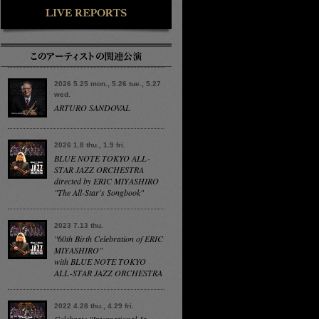
2026 5.25 mon., 5.26 tue., 5.27
wed.
ARTURO SANDOVAL
2026 1.8 thu., 1.9 fri.
BLUE NOTE TOKYO ALL-
STAR JAZZ ORCHESTRA
directed by ERIC MIYASHIRO
"The All-Star's Songbook"
2023 7.13 thu.
"60th Birth Celebration of ERIC
MIYASHIRO"
with BLUE NOTE TOKYO
ALL-STAR JAZZ ORCHESTRA
2022 4.28 thu., 4.29 fri.