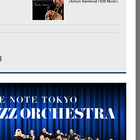
（Arturo Sandoval / E35 Music）