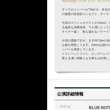
Message
from Eric Miyash
すべてのメンバーが”Star”の、本当
の都度の音楽的コンセプト、テーマ
今回のスペシャルゲストの Artu
る超絶な演奏技術、でも僕にとって
テイナー魂！ 歌心溢れるバラード
今回の選曲ですが、まずAll St
な曲を用意してます。Arturoは彼の
ンバーを用意しています。
トランペットファン、ビッグバンド
変える凄い体験となる事をお約束し
公演詳細情報
BLUE NOT