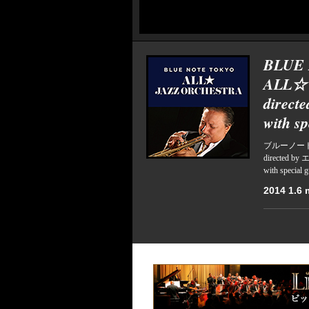
BLUE
ALL☆
direc
with 
ブルーノー
directed
with spe
2014 1.6 m