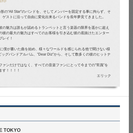
iro
の形の“All Star”のバンドを、そしてメンバーを固定する事に拘らず、そ
、ゲストに沿って自由に変化出来るバンドを長年夢見てきました。
ro、彼の魅力は誰もが認めるトランペットと言う楽器の限界を遥かに超え
の彼の最大の魅力はすべてのお客様を引き込む彼の底抜けたエンター
プレイ！
arの為に僕が書いた曲を始め、様々なワールドを感じられる他で聞けない様
ビッグバンドアルバム、”Dear Diz”から、そして数多くの彼のヒットナ
ファンだけではなく、すべての音楽ファンにとって今までの”常識”を
ます！！！！
エリック
E TOKYO