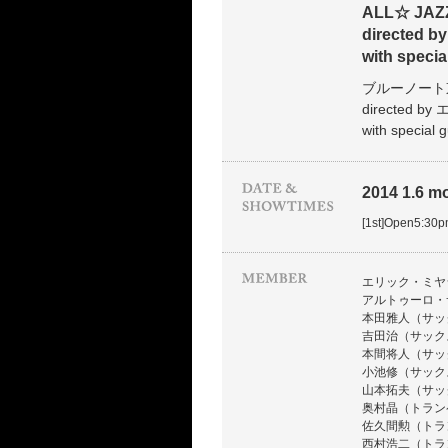
ALL☆ JAZ
directed b
with spec
ブルーノート
directed 
with spec
2014 1.6 mon
[1st]Open5:30
エリック・ミヤ
アルトゥーロ・
本田雅人（サッ
吉田治（サック
本間将人（サックス
小池修（サック
山本拓夫（サックス
奥村晶（トラン
佐久間勲（トラ
西村浩二（トラ