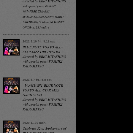
directed by ERIC MIYASHIRO
with special guests KAZUMI
WATANABE, TAKASHI
MASUZAKI[DIMENSION], MARTY
FRIEDMAN (12.14 tue.) & YOSUKE
ONUMA (12.15 wed.)<
2021 9.10 fri., 9.11 sat.
BLUE NOTE TOKYO ALL-
STAR JAZZ ORCHESTRA
directed by ERIC MIYASHIRO
with special guest TOSHIKI
KADOMATSU
2021 5.7 fri., 5.8 sat.
【公演延期】BLUE NOTE
TOKYO ALL-STAR JAZZ
ORCHESTRA
directed by ERIC MIYASHIRO
with special guest TOSHIKI
KADOMATSU
2020 11.30 mon.
Celebrate 32nd Anniversary of