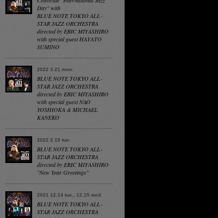
Celebrate "International Jazz
Day" with
BLUE NOTE TOKYO ALL-
STAR JAZZ ORCHESTRA
directed by ERIC MIYASHIRO
with special guest HAYATO
SUMINO
2022 3.21 mon.
BLUE NOTE TOKYO ALL-
STAR JAZZ ORCHESTRA
directed by ERIC MIYASHIRO
with special guest NAO
YOSHIOKA & MICHAEL
KANEKO
2022 2.15 tue.
BLUE NOTE TOKYO ALL-
STAR JAZZ ORCHESTRA
directed by ERIC MIYASHIRO
"New Year Greetings"
2021 12.14 tue., 12.15 wed.
BLUE NOTE TOKYO ALL-
STAR JAZZ ORCHESTRA