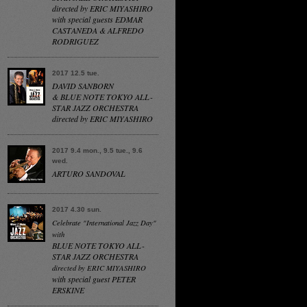
directed by ERIC MIYASHIRO
with special guests EDMAR
CASTANEDA & ALFREDO
RODRIGUEZ
2017 12.5 tue.
DAVID SANBORN
& BLUE NOTE TOKYO ALL-
STAR JAZZ ORCHESTRA
directed by ERIC MIYASHIRO
2017 9.4 mon., 9.5 tue., 9.6
wed.
ARTURO SANDOVAL
2017 4.30 sun.
Celebrate "International Jazz Day"
with
BLUE NOTE TOKYO ALL-
STAR JAZZ ORCHESTRA
directed by ERIC MIYASHIRO
with special guest PETER
ERSKINE