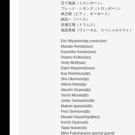
五十嵐誠（トロンボーン）
フレッド・シモンズ（トロンボーン）
林正樹（ピアノ、キーボード）
納浩一（ベース）
岩瀬立飛（ドラムス）
福原美穂（ヴォーカル、スペシャルゲスト）
Eric Miyashiro(tp,conductor)
Masato Honda(sax)
Kazuhiko Kondo(sax)
Osamu Koike(sax)
Andy Wulf(sax)
Dairo Miyamoto(sax)
Koji Nishimura(tp)
Sho Okumura(tp)
Hitomi Niida(tp)
Atsushi Ozawa(tp)
Yoichi Murata(tb)
Junko Yamashiro(tb)
Makoto Igarashi(tb)
Fred Simmons(tb)
Masaki Hayashi(p&key)
Koichi Osamu(b)
Tappi Iwase(ds)
Miho Fukuhara(vo,special guest)