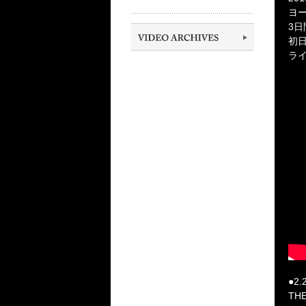
ヨ
3
初
ラ
●2.2
THE