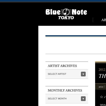
2012.
TH
SELECT ARTIST
artist
☆ 
SELECT MONTH
20