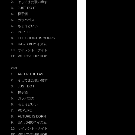
2.
そしてまた歌い出す
3.
JUST DO IT
4.
梯子酒
5.
ガラパゴス
6.
ちょうどいい
7.
POPLIFE
8.
THE CHOICE IS YOURS
9.
UA→B-BOY イズム
10.
サイレント・ナイト
EC.
WE LOVE HIP HOP
2nd
1.
AFTER THE LAST
2.
そしてまた歌い出す
3.
JUST DO IT
4.
梯子酒
5.
ガラパゴス
6.
ちょうどいい
7.
POPLIFE
8.
FUTURE IS BORN
9.
UA→B-BOY イズム
10.
サイレント・ナイト
EC.
WE LOVE HIP HOP