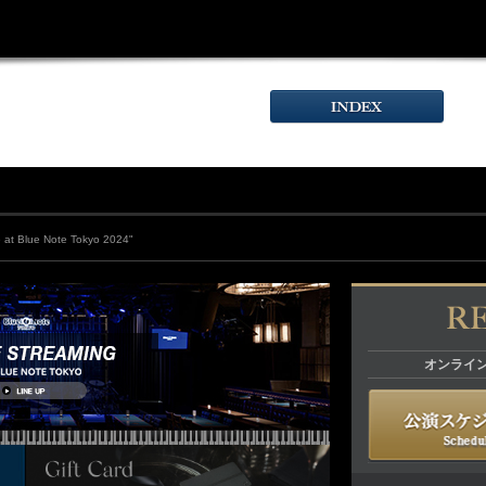
at Blue Note Tokyo 2024"
オンライ