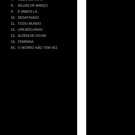
る
8.
ÁGUAS DE MARÇO
9.
E VAMOS LÁ
ノ
10.
DESAFINADO
、
11.
TODO MUNDO
12.
UPA NEGUINHO
13.
ALDEIA DE OGUM
14.
FEMININA
EC.
O MORRO NÃO TEM VEZ
と
、