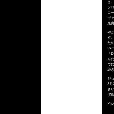
さ
ソロ
コ
ヴ
最
や
す
た
Va
「D
ん
ヴに
続
ジ
8
さ
(原田
Phot