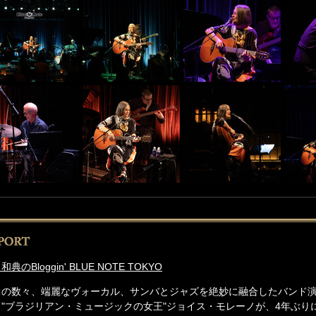
和典のBloggin' BLUE NOTE TOKYO
曲の数々、端麗なヴォーカル、サンバとジャズを絶妙に融合したバンド
。"ブラジリアン・ミュージックの女王"ジョイス・モレーノが、4年ぶり