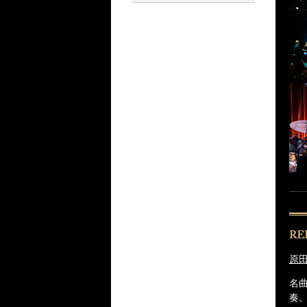
原田
名
奏