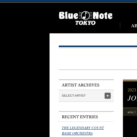
2023 
JO
SELECT ARTIST
artist
THE LEGENDARY COUNT
BASIE ORCHESTRA