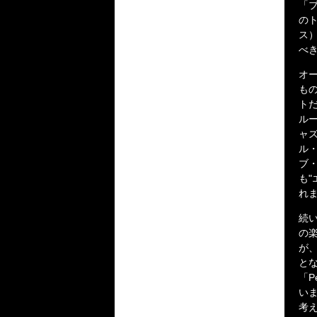
「
の
ス
べ
オー
もの
ト
ル
ャ
ル
ブ
も
れ
続い
の
が
とな
「P
い
考