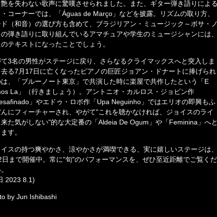
、艶を失わない歌声に驚嘆させられました。また、ギター弾き語りによ
・コーナーでは、「Águas de Março」などを披露。リズムの取り方、
ード（和音）の選び方も含めて、ブラジリアン・ミュージック～ボサ・
ァの弾き語りに取り組んでいるアマチュアや学生のミュージシャンには
良のテキストになったことでしょう。
がて3名の男性がステージに戻り、さらなるクライマックスへと突入しま
。去る7月17日に亡くなったピアノの巨匠ジョアン・ドナートに捧げられ
のは、「ブルーノート東京」で共演した時に楽屋で共作したという「E
mos La」（行きましょう）。アントニオ・カルロス・ジョビン作
esafinado」やエドゥ・ロボ作「Upa Neguinho」ではエリオの即興もふ
だんにフィーチャーされ、やがて"これを聴かなければ、ジョイスのライ
来た気がしない"的な大定番の「Aldeia De Ogum」や「Feminina」へ
きます。
ョイスの持つ爽やかさ、涼やかさが満喫できる、実に嬉しいステージは
月2日まで開催中。常に"旬"のパフォーマンスを、ぜひ至近距離でご覧くだ
い。
 2023 8.1)
o by Jun Ishibashi