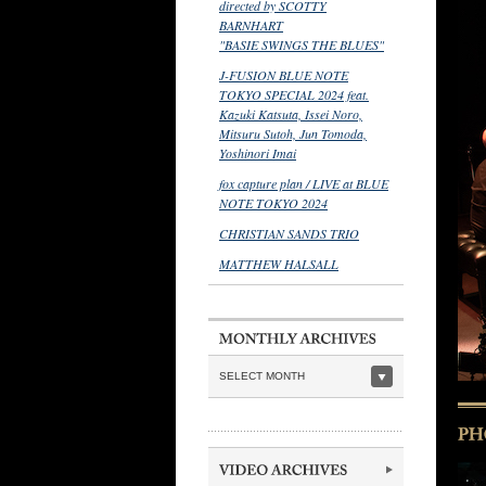
directed by SCOTTY
BARNHART
"BASIE SWINGS THE BLUES"
J-FUSION BLUE NOTE
TOKYO SPECIAL 2024 feat.
Kazuki Katsuta, Issei Noro,
Mitsuru Sutoh, Jun Tomoda,
Yoshinori Imai
fox capture plan / LIVE at BLUE
NOTE TOKYO 2024
CHRISTIAN SANDS TRIO
MATTHEW HALSALL
SELECT MONTH