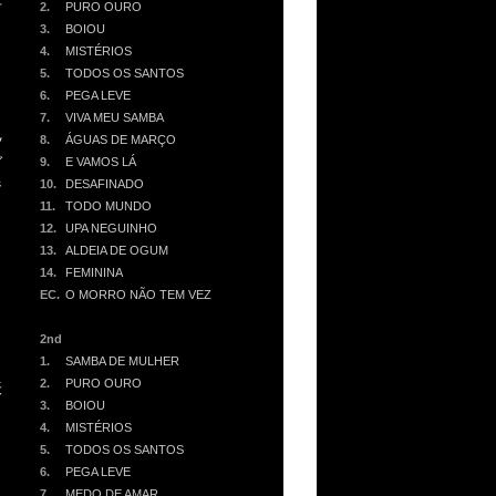
君
2.
PURO OURO
3.
BOIOU
4.
MISTÉRIOS
う
5.
TODOS OS SANTOS
6.
PEGA LEVE
7.
VIVA MEU SAMBA
ッ
8.
ÁGUAS DE MARÇO
グ
9.
E VAMOS LÁ
ジ
10.
DESAFINADO
11.
TODO MUNDO
12.
UPA NEGUINHO
リ
13.
ALDEIA DE OGUM
14.
FEMININA
EC.
O MORRO NÃO TEM VEZ
2nd
1.
SAMBA DE MULHER
2.
PURO OURO
表
3.
BOIOU
、
4.
MISTÉRIOS
、
5.
TODOS OS SANTOS
、
6.
PEGA LEVE
7.
MEDO DE AMAR