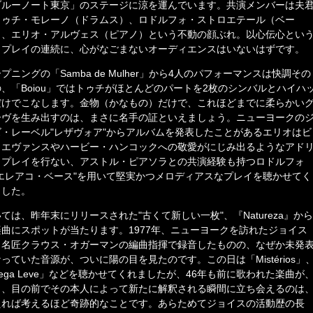
ブルーノート東京」のステージに涼を運んでいます。共演メンバーは夫
トゥチ・モレーノ（ドラムス）、ロドルフォ・ストロエテール（ベー
）、エリオ・アルヴェス（ピアノ）という不動の顔ぶれ。以心伝心とい
きプレイの連続に、心がなごまないオーディエンスはいないはずです。
プニングの「Samba de Mulher」から4人のパフォーマンスは快調その
、「Boiou」ではトゥチがほとんどのパートを2枚のシンバルとハイハ
だけでこなします。金物（かなもの）だけで、これほどまでに柔らかい
ーヴを生み出すのは、まさに名手の証といえましょう。ニューヨークの
ズ・レーベル"レザヴォア"からアルバムを発表したことがあるエリオはビ
・エヴァンスやハービー・ハンコックへの敬愛がにじみ出るようなアド
・プレイを行ない、アストル・ピアソラとの共演経験も持つロドルフォ
"エレアコ・ベース"を用いて堅実かつメロディアスなプレイを聴かせてく
ました。
ては、昨年末にリリースされた"古くて新しい一枚"、『Natureza』から
楽曲にスポットが当たります。1977年、ニューヨークを訪れたジョイス
、名匠クラウス・オガーマンの編曲指揮で録音したものの、なぜか未発
っていた音源が、ついに陽の目を見たのです。この日は「Mistérios」
ega Leve」などを聴かせてくれましたが、46年も前に歌われた楽曲が
ま、目の前でその本人によって新たに解釈される瞬間に立ち会えるのは
えれば考えるほど奇跡的なことです。あらためてジョイスの活動歴の長