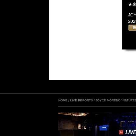
★来
JO
202
HOME
/
LIVE REPORTS
/
JOYCE MORENO "NATURE