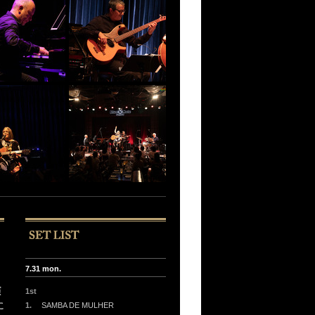
7.31 mon.
演
1st
に
1.
SAMBA DE MULHER