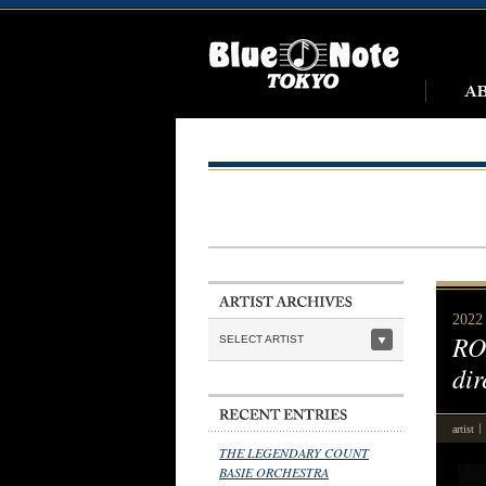
2022
RO
SELECT ARTIST
di
artist
THE LEGENDARY COUNT
BASIE ORCHESTRA