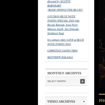
directed by SCOTTY
BARNHART
"BASIE SWINGS THE BLUES"
J-FUSION BLUE NOTE
TOKYO SPECIAL 2024 feat.
Kazuki Katsuta, Issei Noro,
Mitsuru Sutoh, Jun Tomoda,
Yoshinori Imai
fox capture plan / LIVE at BLUE
NOTE TOKYO 2024
CHRISTIAN SANDS TRIO
MATTHEW HALSALL
SELECT MONTH