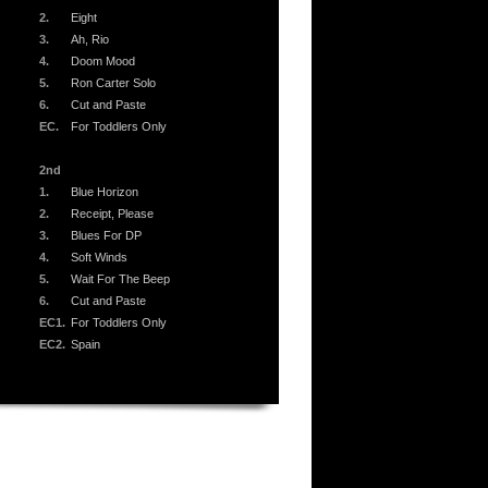
2.
Eight
3.
Ah, Rio
4.
Doom Mood
5.
Ron Carter Solo
6.
Cut and Paste
EC.
For Toddlers Only
2nd
1.
Blue Horizon
2.
Receipt, Please
3.
Blues For DP
4.
Soft Winds
5.
Wait For The Beep
6.
Cut and Paste
EC1.
For Toddlers Only
EC2.
Spain