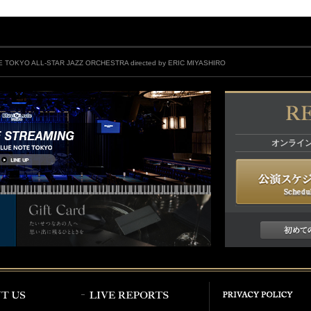
 TOKYO ALL-STAR JAZZ ORCHESTRA directed by ERIC MIYASHIRO
オンライ