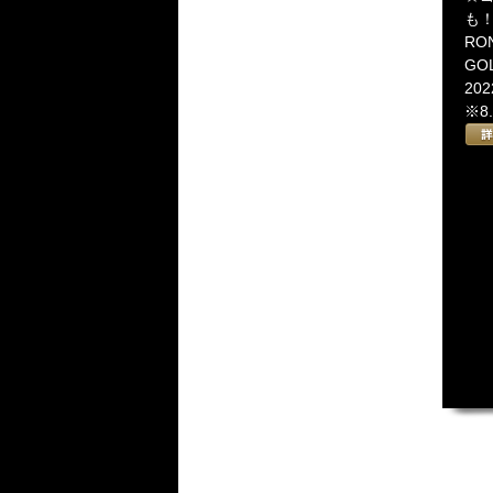
も
RO
GOL
2022
※8