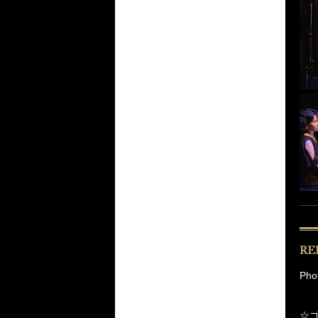
Pho
☆