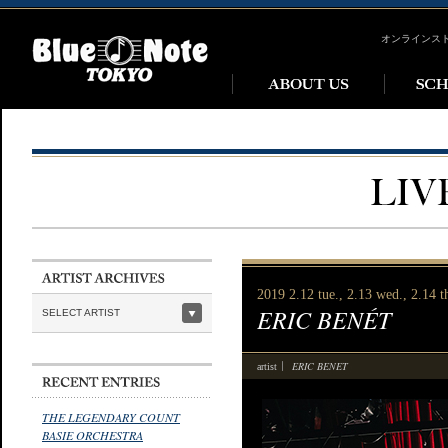
オンラインス
2019 2.12 tue., 2.13 wed., 2.14 th
ERIC BENÉT
SELECT ARTIST
ERIC BENET
artist
THE LEGENDARY COUNT
BASIE ORCHESTRA