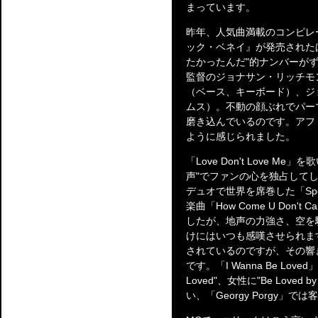
まっています。
昨年、人気曲満載のコンピレ
ック・ベネイ』が発売された
たかったんだ"的ナンバーが
監督のジョナサン・リッチモ
（ベース、キーボード）、ジ
ムス）。不動の顔ぶれでパー
磨き込んでいるのです。アフ
ように感じられました。
「Love Don't Love 
声"でファンの心を独占してしまい
デュオで世界を席巻した「Spend
楽曲「How Come U Don't
したが、地声の力強さ、空を
けにはいつも感嘆させられま
されているのですが、その響
です。「I Wanna Be Lov
Loved"、女性に"Be Lov
い、「Georgy Porgy