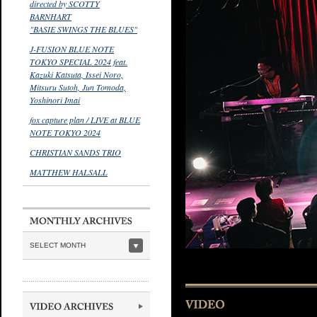
directed by SCOTTY
BARNHART
"BASIE SWINGS THE BLUES"
J-FUSION BLUE NOTE
TOKYO SPECIAL 2024 feat.
Kazuki Katsuta, Issei Noro,
Mitsuru Sutoh, Jun Tomoda,
Yoshinori Imai
fox capture plan / LIVE at BLUE
NOTE TOKYO 2024
CHRISTIAN SANDS TRIO
MATTHEW HALSALL
SELECT MONTH