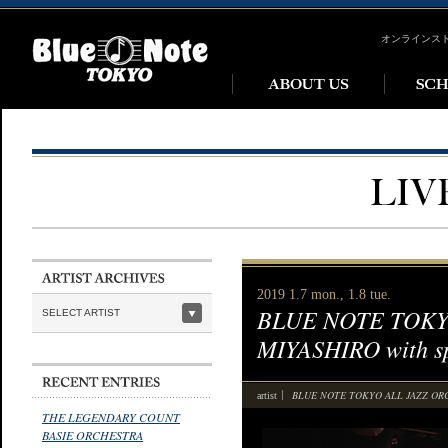
オンラインス
2019 1.7 mon., 1.8 tue.
BLUE NOTE TOKYO
SELECT ARTIST
MIYASHIRO with s
BLUE NOTE TOKYO ALL JAZZ O
artist
THE LEGENDARY COUNT
BASIE ORCHESTRA