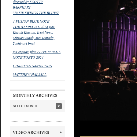
directed by SCOTTY
BARNHART
"BASIE SWINGS THE BLUES"
J-FUSION BLUE NOTE
TOKYO SPECIAL 2024 feat.
Kazuki Katsuta, Issei Noro,
Mitsuru Sutoh, Jun Tomoda,
Yoshinori Imai
fox capture plan / LIVE at BLUE
NOTE TOKYO 2024
CHRISTIAN SANDS TRIO
MATTHEW HALSALL
SELECT MONTH