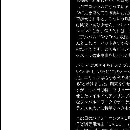
も披露されましたが、今回そ
したプログラムになっていま
ジに足を運んでご確認いただ
で演奏されると、こういう風
は間違いありません。"パッ
ションのなか、個人的には、隠れ
（アルバム『Day Trip
んとこれは、パットみずから
のだそうです。とてもロマン
ケストラの協奏曲を味わった
パットは"30周年を迎えた
い"と語り、さらに"このオ
だ。エリックは心から私の音
る"と続けました。剛柔を併
すが、この日は特にフリュー
使したマイルドなアンサンブ
なシンバル・ワークでオーケ
ラムスも大いに特筆すべきも
この日のパフォーマンスも1月
子楽譜専用端末「GVIDO