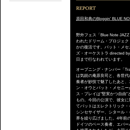
原田和典のBloggin' BLUE NO
野外フェス「Blue Note JAZZ
われたドリーム・プロジェク
かの復活です。パット・メセ
ズ・オーケストラ directe
日まで行なわれています。
オープニング・ナンバー「Tra
は気鋭の庵原良司と、各世代
奏者が妙技で魅了したあと、
ン・オウとパット・メセニー
ス・プレイは"堅実かつ自由
もの。今回の公演で、彼女に
てパットはエレクトリック・
シンセサイザー、シタール・
界を繰り広げました。4年前の
ドイツのベース奏者、エバー