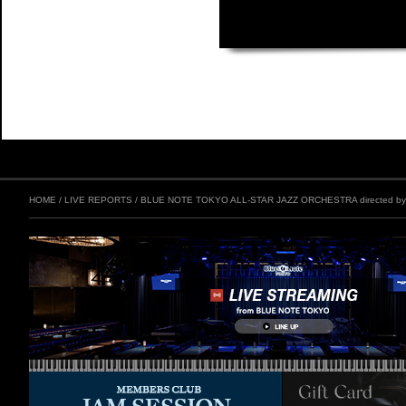
HOME
/
LIVE REPORTS
/
BLUE NOTE TOKYO ALL-STAR JAZZ ORCHESTRA directed by 