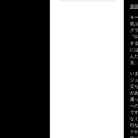
原田
キ
気
グ
『
す
に
ん
京
い
ジ
立
が
通
へ
で
な
行
ド