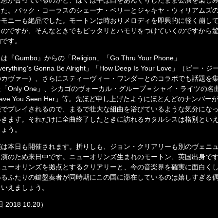
に息が合っているのかと、ぼくは半ば口をあんぐりしたまま公演を楽し
した。バック・コーラスのシェーナ・ベリーとジャキヤ・ウィリアムズ
ーモニーも絶品でした。モートンは時おりメロディを即興的に軽く崩し
うのですが、そんなときでもピッタリとハモリをつけていくのですから
的です。
は『Gumbo』からの「Religion」「Go Thru Your Phone」
erything's Gonna Be Alright」「How Deep Is Your Love」（ビー・ジ
のカヴァー）、さらにスティーヴィー・ワンダーとのコラボでも話題を
「Only One」、シカゴのヴォーカル・グループ＝シャイ・ライツの名
ave You Seen Her」等。先ほど申し上げたようにほとんどのナンバー
続でプレイされるので、まるで壮大な組曲を浴びているような気分にな
いきます。それだけに全曲終了したときに訪れるカタルシスは格別とい
しょう。
演は本日も開催されます。折りしも、ジョン・クリアリーも別のヴェニ
出演のため来日中です。ニューオリンズ生まれのモートン、英国出身で
ニューオリンズを拠点とするクリアリーと、今の音楽界を確実に面白く
いるふたりの鍵盤奏者が同時期にこの国に滞在しているのは嬉しすぎる
といえましょう。
 2018 10.20）