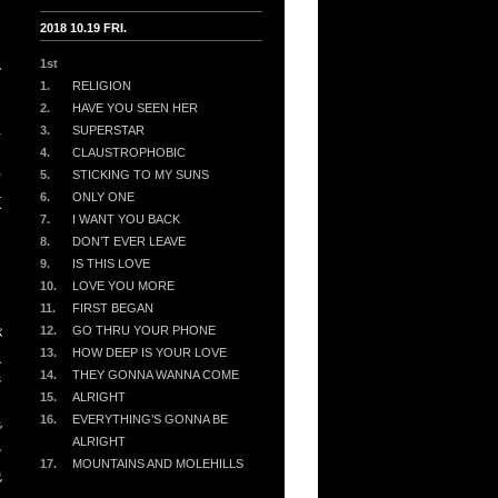
2018 10.19 FRI.
人
1st
・
1.
RELIGION
2.
HAVE YOU SEEN HER
供
3.
SUPERSTAR
4.
CLAUSTROPHOBIC
5.
STICKING TO MY SUNS
富
6.
ONLY ONE
東
7.
I WANT YOU BACK
8.
DON’T EVER LEAVE
カ
9.
IS THIS LOVE
10.
LOVE YOU MORE
11.
FIRST BEGAN
12.
GO THRU YOUR PHONE
が
13.
HOW DEEP IS YOUR LOVE
エ
14.
THEY GONNA WANNA COME
ジ
15.
ALRIGHT
ス
16.
EVERYTHING’S GONNA BE
で
ALRIGHT
ン
17.
MOUNTAINS AND MOLEHILLS
絶