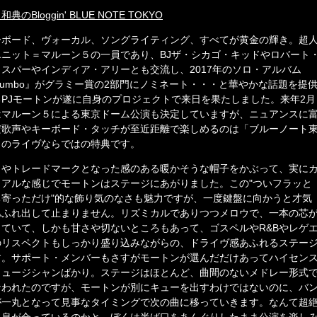
和典のBloggin' BLUE NOTE TOKYO
ーボード、ヴォーカル、ソングライティング、すべてが黄金の輝き。超
ユニット＝マルーン５の一員であり、BJザ・シカゴ・キッドやロバート
ラスパーやインディア・アリーとも交流し、2017年のソロ・アルバム
Gumbo』がグラミー賞の2部門にノミネート・・・と華やかな話題を提
るPJモートンが遂に自身のプロジェクトで来日を果たしました。来年2月
はマルーン５による東京ドーム公演も決定していますが、ニュアンスに
だ歌声やキーボード・タッチが至近距離で楽しめるのは「ブルーノート
」のライヴならではの特典です。
まやトレードマークとなった感のある暖かそうな帽子をかぶって、実に
ュアルな感じでモートンはステージにあがりました。この"ついフラッと
ち寄っただけ"的な飾り気のなさも魅力ですが、一度鍵盤に向かうと才気
あふれ出して止まりません。リズミカルでありつつメロウで、一本の芯
っていて、しかも甘さや切ないところもあって、ゴスペルやR&Bやレゲ
のリスペクトもしっかり盛り込みながらの、ドライヴ感あふれるステー
す。サポート・メンバーもさすがモートンが選んだだけあってハイセン
ミュージシャンばかり。ステージはほとんど、曲間のないメドレー形式
なわれたのですが、モートンが別にキューを出すわけではないのに、バ
が一丸となって見事なタイミングで次の曲に移っていきます。なんて超