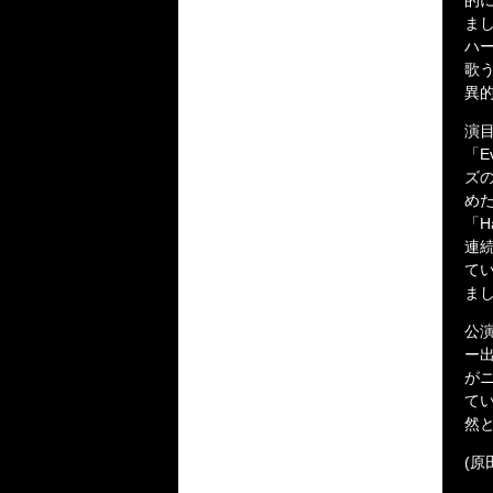
的
ま
ハ
歌
異
演目
「Ev
ズ
めた
「H
連
て
ま
公
ー
が
て
然
(原田