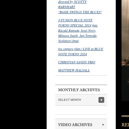
directed by SCOTTY
BARNHART
"BASIE SWINGS THE BLUES"
J-FUSION BLUE NOTE
TOKYO SPECIAL 2024 feat.
Kazuki Katsuta, Issei Noro,
Mitsuru Sutoh, Jun Tomoda,
Yoshinori Imai
fox capture plan / LIVE at BLUE
NOTE TOKYO 2024
CHRISTIAN SANDS TRIO
MATTHEW HALSALL
SELECT MONTH