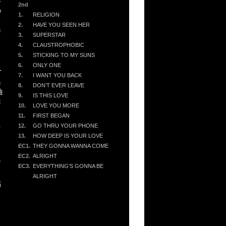
み
2nd
の
1.
RELIGION
て
2.
HAVE YOU SEEN HER
驚
3.
SUPERSTAR
4.
CLAUSTROPHOBIC
5.
STICKING TO MY SUNS
6.
ONLY ONE
ー
7.
I WANT YOU BACK
集
8.
DON’T EVER LEAVE
曲
9.
IS THIS LOVE
が
10.
LOVE YOU MORE
っ
11.
FIRST BEGAN
え
12.
GO THRU YOUR PHONE
13.
HOW DEEP IS YOUR LOVE
EC1.
THEY GONNA WANNA COME
ュ
EC2.
ALRIGHT
す
EC3.
EVERYTHING’S GONNA BE
し
ALRIGHT
偶