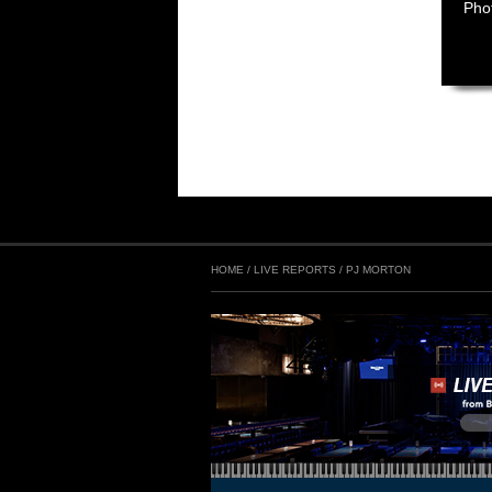
Pho
HOME
/
LIVE REPORTS
/
PJ MORTON