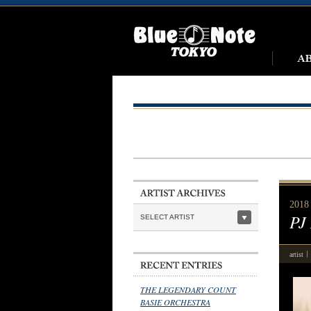
2018 
PJ
SELECT ARTIST
artist
THE LEGENDARY COUNT
BASIE ORCHESTRA