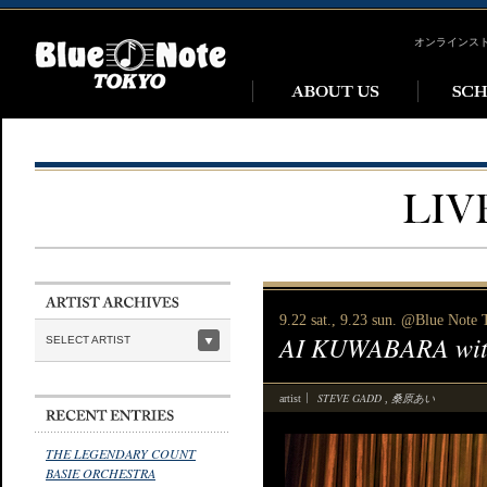
オンラインス
9.22 sat., 9.23 sun. @Blue Not
AI KUWABARA wi
SELECT ARTIST
STEVE GADD
桑原あい
artist
,
THE LEGENDARY COUNT
BASIE ORCHESTRA