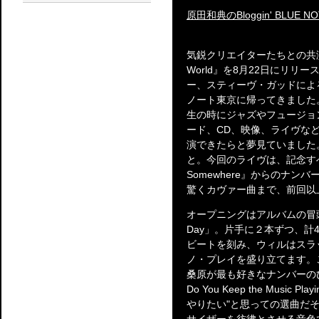
原田和典のBloggin' BLUE NO
気鋭クリエイターたちとの共演を収め
World』を8月22日にリ
ー、スティーヴ・ガッドによ
ノート東京に帰ってきました
生の時にジャズやフュージョ
ード、CD、映像、ライヴな
演できたらと夢見ていました。
と。今回のライヴは、記念すべきア
Somewhere』からのナ
驚くカヴァー曲まで、前回以
オープニングはアルバムの冒頭も飾って
Day」。片手に２本ずつ、
ビートを刻み、ウィルはスラ
ノ・プレイを盛り立てます。
桑原が最も好きなナンバーの
Do You Keep the Mus
やりたい"と思っての選曲だ