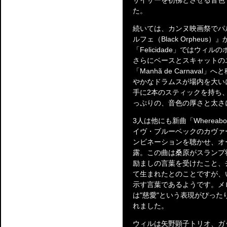
サイザーを彷彿とさせる音色
た。
続いては、カンヌ映画祭でパ
ルフェ（Black Orpheu
「Felicidade」ではウ
さらにベースとスキャットの
「Manhã de Carnaval」
やかなドラムスが場内を大い
手に2本のスティックを持ち
っぷりの、音色の厚さと太さ
3人は他にも新曲「Wherea
イヴ・ブルーベックのカヴァー曲「B
ンビネーションを聴かせ、オー
露。この曲は桑原がスランプ
励ましの言葉を受けたこと、
て生まれたとのことですが、
示す言葉であるようです。メ
は"慈愛"という表現がぴっ
れました。
ウィルは矢野顕子トリオ、ガ