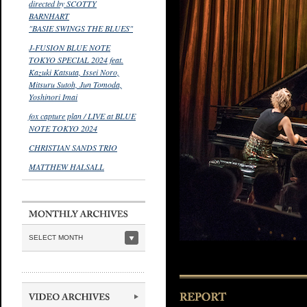
directed by SCOTTY
BARNHART
"BASIE SWINGS THE BLUES"
J-FUSION BLUE NOTE
TOKYO SPECIAL 2024 feat.
Kazuki Katsuta, Issei Noro,
Mitsuru Sutoh, Jun Tomoda,
Yoshinori Imai
fox capture plan / LIVE at BLUE
NOTE TOKYO 2024
CHRISTIAN SANDS TRIO
MATTHEW HALSALL
SELECT MONTH