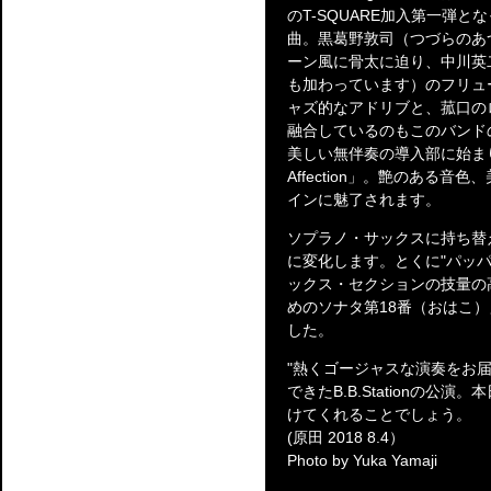
のT-SQUARE加入第一弾と
曲。黒葛野敦司（つづらのあ
ーン風に骨太に迫り、中川英
も加わっています）のフリュ
ャズ的なアドリブと、菰口の
融合しているのもこのバンド
美しい無伴奏の導入部に始まり
Affection」。艶のある
インに魅了されます。
ソプラノ・サックスに持ち替えて
に変化します。とくに"パッ
ックス・セクションの技量の
めのソナタ第18番（おはこ
した。
"熱くゴージャスな演奏をお
できたB.B.Stationの
けてくれることでしょう。
(原田 2018 8.4）
Photo by Yuka Yamaji