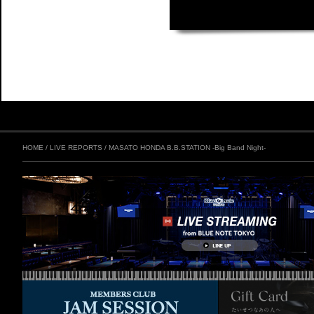
HOME
/
LIVE REPORTS
/
MASATO HONDA B.B.STATION -Big Band Night-