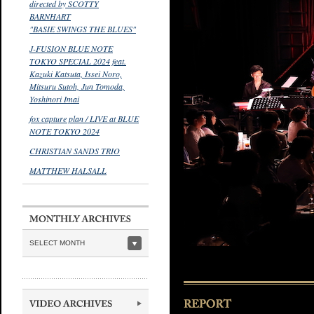
directed by SCOTTY
BARNHART
"BASIE SWINGS THE BLUES"
J-FUSION BLUE NOTE
TOKYO SPECIAL 2024 feat.
Kazuki Katsuta, Issei Noro,
Mitsuru Sutoh, Jun Tomoda,
Yoshinori Imai
fox capture plan / LIVE at BLUE
NOTE TOKYO 2024
CHRISTIAN SANDS TRIO
MATTHEW HALSALL
SELECT MONTH