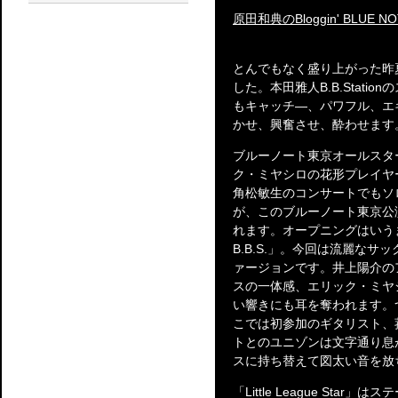
原田和典のBloggin' BLUE NO
とんでもなく盛り上がった昨
した。本田雅人B.B.Stat
もキャッチ―、パワフル、エ
かせ、興奮させ、酔わせます
ブルーノート東京オールスター・ジ
ク・ミヤシロの花形プレイヤ
角松敏生のコンサートでもソ
が、このブルーノート東京公
れます。オープニングはいうま
B.B.S.」。今回は流麗な
ァージョンです。井上陽介の
スの一体感、エリック・ミヤ
い響きにも耳を奪われます。
こでは初参加のギタリスト、
トとのユニゾンは文字通り息
スに持ち替えて図太い音を放
「Little League Sta