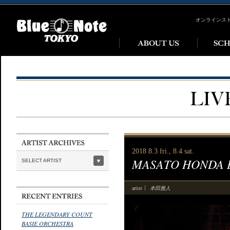
オンラインス
2018 8.3 fri., 8.4 sat.
MASATO HONDA B.
SELECT ARTIST
本田雅人
artist
THE LEGENDARY COUNT
BASIE ORCHESTRA