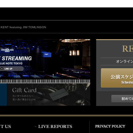
ENT featuring JIM TOMLINSON
オンライ