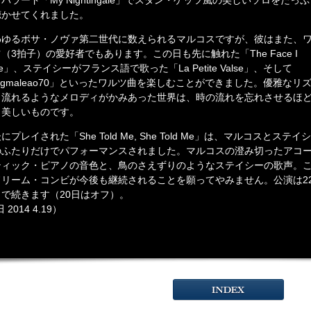
バラード「My Nightingale」でスタン・ゲッツ風の美しいソロをたっぷ
聴かせてくれました。
わゆるボサ・ノヴァ第二世代に数えられるマルコスですが、彼はまた、
（3拍子）の愛好者でもあります。この日も先に触れた「The Face I
ve」、ステイシーがフランス語で歌った「La Petite Valse」、そして
igmaleao70」といったワルツ曲を楽しむことができました。優雅なリ
と流れるようなメロディがかみあった世界は、時の流れを忘れさせるほ
く美しいものです。
にプレイされた「She Told Me, She Told Me」は、マルコスとステイシ
のふたりだけでパフォーマンスされました。マルコスの澄み切ったアコ
ティック・ピアノの音色と、鳥のさえずりのようなステイシーの歌声。
ドリーム・コンビが今後も継続されることを願ってやみません。公演は2
まで続きます（20日はオフ）。
 2014 4.19）