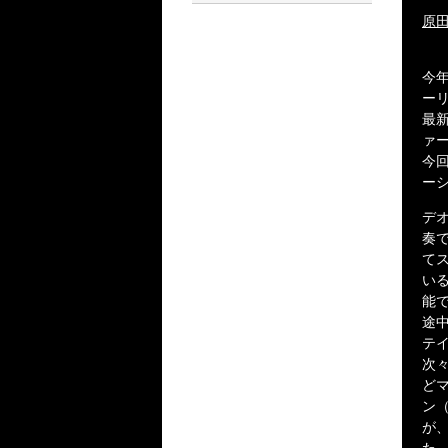
原田
今
ー
最
ァ
今
ー
デオ
奏
て
い
能で
途中
テイ
次
ど
ン
が