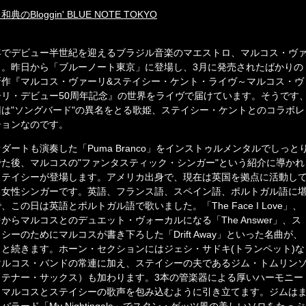
和典のBloggin' BLUE NOTE TOKYO
年でデビュー半世紀を迎えるブラジル音楽のマエストロ、マルコス・ヴ
リ。昨日から「ブルーノート東京」に登場し、3月に発売されたばかりの
新作『マルコス・ヴァーリ&ステイシー・ケント・ライヴ～マルコス・ヴ
ーリ・デビュー50周年記念』の世界をライヴで届けています。そうです
回は"ソングバード"の異名をとる歌姫、ステイシー・ケントとのコラボレ
ションなのです。
ダートも演奏した「Puma Branco」をインストゥルメンタルでしっと
でた後、マルコスの"ファンタスティック・シンガー"という紹介に導かれ
ステイシーが登場します。アメリカ出身で、現在は英国を拠点に活動し
る女性シンガーです。英語、フランス語、スペイン語、ポルトガル語に
、この日は英語とポルトガル語で歌いました。「The Face I Love」、
からマルコスとのデュエット・ヴォーカルになる「The Answer」、ス
シーのためにマルコスが書き下ろした「Drift Away」といった名曲が、
々と続きます。ホーン・セクションにはジェシ・サドキ(トランペット)な
マルコス・バンドの常連に加え、ステイシーの夫であるジム・トムリン
（テナー・サックス）も加わります。3本の管楽器による厚いハーモニー
、マルコスとステイシーの歌声を包み込むように引き立てます。ジムは