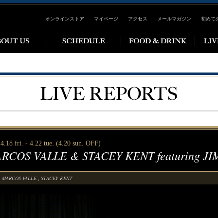
オンラインストア
マイページ
アクセス
メールマガジン
初めて
4.18 fri. - 4.22 tue. (4.20 sun. OFF)
RCOS VALLE & STACEY KENT featuring J
MARCOS VALLE
STACEY KENT
,