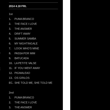
2014 4.18 FRI.
1st
ァ
1.
PUMA BRANCO
2.
THE FACE I LOVE
3.
THE ANSWER
4.
DRIFT AWAY
、
5.
SUMMER SAMBA
6.
MY NIGHTINGALE
7.
LOOK WHO'S MINE
り
8.
PASSA POR MIM
9.
BATUCADA
て
10.
LA PETITE VALSE
11.
IF YOU WENT AWAY
堪
12.
PIGMALEAO
13.
OS GRILOS
EC.
SHE TOLD ME, SHE TOLD ME
2nd
ソ
1.
PUMA BRANCO
2.
THE FACE I LOVE
ま
3.
THE ANSWER