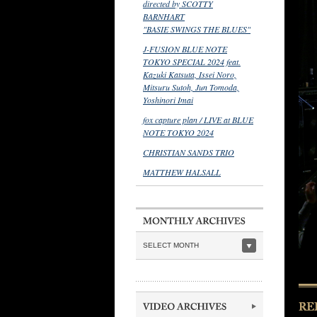
directed by SCOTTY
BARNHART
"BASIE SWINGS THE BLUES"
J-FUSION BLUE NOTE
TOKYO SPECIAL 2024 feat.
Kazuki Katsuta, Issei Noro,
Mitsuru Sutoh, Jun Tomoda,
Yoshinori Imai
fox capture plan / LIVE at BLUE
NOTE TOKYO 2024
CHRISTIAN SANDS TRIO
MATTHEW HALSALL
SELECT MONTH