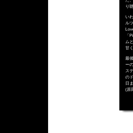
た、
り
い
ルツ
Lo
「P
ム
甘
最後
ー
ス
の
日
(原田