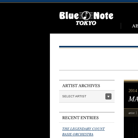
2014 
MA
SELECT ARTIST
artist
THE LEGENDARY COUNT
BASIE ORCHESTRA