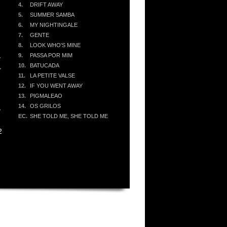
4.
DRIFT AWAY
5.
SUMMER SAMBA
6.
MY NIGHTINGALE
ワ
7.
GENTE
8.
LOOK WHO'S MINE
9.
PASSA POR MIM
ズ
10.
BATUCADA
ど
11.
LA PETITE VALSE
12.
IF YOU WENT AWAY
13.
PIGMALEAO
14.
OS GRILOS
ー
EC.
SHE TOLD ME, SHE TOLD ME
こ
2