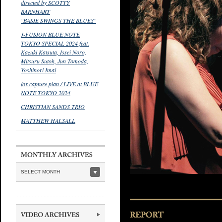
directed by SCOTTY
BARNHART
"BASIE SWINGS THE BLUES"
J-FUSION BLUE NOTE
TOKYO SPECIAL 2024 feat.
Kazuki Katsuta, Issei Noro,
Mitsuru Sutoh, Jun Tomoda,
Yoshinori Imai
fox capture plan / LIVE at BLUE
NOTE TOKYO 2024
CHRISTIAN SANDS TRIO
MATTHEW HALSALL
SELECT MONTH