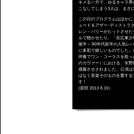
キメる一方で、ゆるキャラ界
こなしてしまう3人は、まさ
この日のプログラムはほかに
ュード＆アザー･ディストラクシ
レン・バリーがヒットさせた
ルで聴かせたり、「在広東少
後半～'80年代前半の人気
に多彩で嬉しいものでした。
伴奏でワン・コーラスを歌った「W
のカヴァー）における、矢野
感服させされました。公演は
はなく音楽そのものを愛する
す！
(原田 2013 8.10）