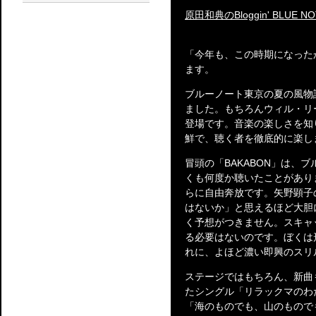
原田和典のBloggin' BLUE NO
「今年も、この時期になった
ます。
ブルーノート東京の夏の風物
ました。もちろんウィル・リ
登場です。音楽の楽しさを知
鮮で、聴く者を徹底的に楽し
冒頭の「BAKABON」は、
くも何度か聴いたことがあり
らに自由奔放です。矢野顕子
はないか」と思えるほど大胆
く予想がつきません。スキャ
る必要はないのです。ぼくは
れに、よほど濃い即興のスリ
ステージではもちろん、新曲
たシングル「リラックマのわ
「海のものでも、山のもので