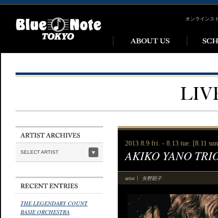
オンラインス
2013 8.9 fri. - 8.13 tue. [8.11 su
AKIKO YANO TRIO
SELECT ARTIST
矢野顕子
artist
THE LEGENDARY COUNT
BASIE ORCHESTRA