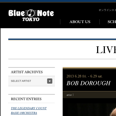
オンラインス
2013 6.28 fri. - 6.29 sat.
BOB DOROUGH
SELECT ARTIST
artist
THE LEGENDARY COUNT
BASIE ORCHESTRA