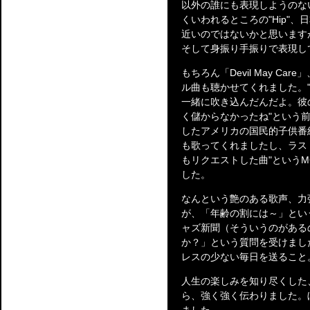
以外の誰にも表現しようのな
くいわれるところの"Hip"
近いのではないかと思います
そして身振り手振りで表現し
もちろん「Devil May Care」
ル曲も聴かせてくれました。"「D
一緒に吹き込んだんだよ。彼
く儲からなかったね"という
したアメリカの国民的子供番
も歌ってくれましたし、ラス
もリクエストした曲"というMCの後
した。
なんという艶のある歌声、力
が、「年齢の割には～」とい
ャズ新聞（そういうのがある
か？」という質問を受けまし
レスの少ない毎日を送ること
人生の楽しみを知り尽くした
ら、強く強く伝わりました。