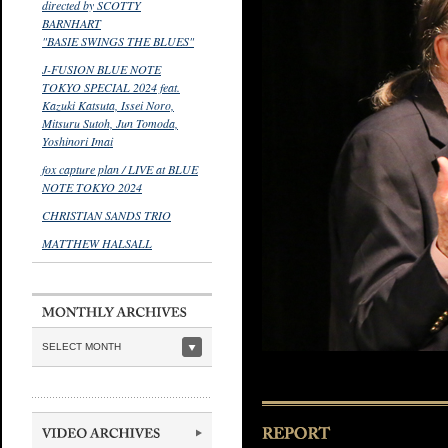
directed by SCOTTY
BARNHART
"BASIE SWINGS THE BLUES"
J-FUSION BLUE NOTE
TOKYO SPECIAL 2024 feat.
Kazuki Katsuta, Issei Noro,
Mitsuru Sutoh, Jun Tomoda,
Yoshinori Imai
fox capture plan / LIVE at BLUE
NOTE TOKYO 2024
CHRISTIAN SANDS TRIO
MATTHEW HALSALL
SELECT MONTH