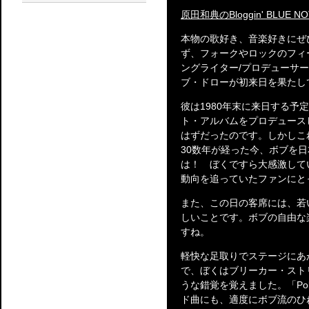
原田和典のBloggin' BLUE NO
本物の歌好き、音楽好きにぜ
ず、フォークやロックのフィ
ングライター/プロデューサー
ブ・ドローが初来日を果たし
彼は1980年末に来日する
ト・アルバムをプロデュース
はずだったのです。しかしこ
30数年が経った今、ボブを
は！ ぼくですら大感激してい
動向を追っていたファンにと
また、この日の客席には、若
しいことです。ボブの自由な
すね。
軽快な足取りでステージにあ
で、ぼくはブリーカー・スト
うな錯覚を覚えました。「Polka
ド曲にも、適度にボブ流のひ