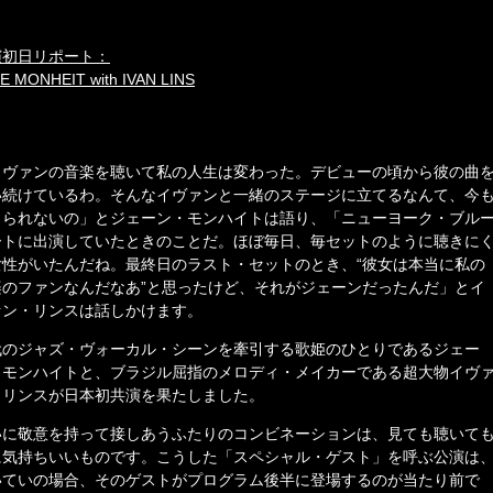
演初日リポート：
E MONHEIT with IVAN LINS
イヴァンの音楽を聴いて私の人生は変わった。デビューの頃から彼の曲
い続けているわ。そんなイヴァンと一緒のステージに立てるなんて、今
じられないの」とジェーン・モンハイトは語り、「ニューヨーク・ブル
ートに出演していたときのことだ。ほぼ毎日、毎セットのように聴きに
女性がいたんだね。最終日のラスト・セットのとき、“彼女は本当に私の
楽のファンなんだなあ”と思ったけど、それがジェーンだったんだ」とイ
ァン・リンスは話しかけます。
代のジャズ・ヴォーカル・シーンを牽引する歌姫のひとりであるジェー
・モンハイトと、ブラジル屈指のメロディ・メイカーである超大物イヴ
・リンスが日本初共演を果たしました。
いに敬意を持って接しあうふたりのコンビネーションは、見ても聴いて
に気持ちいいものです。こうした「スペシャル・ゲスト」を呼ぶ公演は
いていの場合、そのゲストがプログラム後半に登場するのが当たり前で