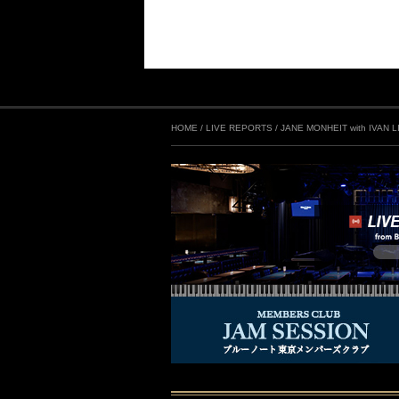
HOME
/
LIVE REPORTS
/
JANE MONHEIT with IVAN L