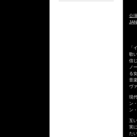
公
JAN
「
歌
信
ノ
る
音
ヴ
現
ン
ン
互
実
た