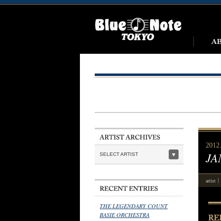
2012
JA
SELECT ARTIST
artist
THE LEGENDARY COUNT
BASIE ORCHESTRA