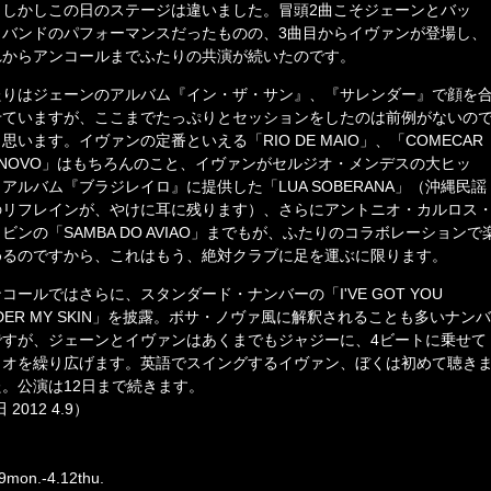
。しかしこの日のステージは違いました。冒頭2曲こそジェーンとバッ
・バンドのパフォーマンスだったものの、3曲目からイヴァンが登場し、
れからアンコールまでふたりの共演が続いたのです。
たりはジェーンのアルバム『イン・ザ・サン』、『サレンダー』で顔を
せていますが、ここまでたっぷりとセッションをしたのは前例がないの
思います。イヴァンの定番といえる「RIO DE MAIO」、「COMECAR
E NOVO」はもちろんのこと、イヴァンがセルジオ・メンデスの大ヒッ
アルバム『ブラジレイロ』に提供した「LUA SOBERANA」（沖縄民謡
のリフレインが、やけに耳に残ります）、さらにアントニオ・カルロス
ビンの「SAMBA DO AVIAO」までもが、ふたりのコラボレーションで
めるのですから、これはもう、絶対クラブに足を運ぶに限ります。
コールではさらに、スタンダード・ナンバーの「I'VE GOT YOU
DER MY SKIN」を披露。ボサ・ノヴァ風に解釈されることも多いナンバ
ですが、ジェーンとイヴァンはあくまでもジャジーに、4ビートに乗せて
ュオを繰り広げます。英語でスイングするイヴァン、ぼくは初めて聴き
た。公演は12日まで続きます。
 2012 4.9）
.9mon.-4.12thu.