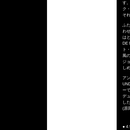
す
ク
そ
ふ
わ
はと
D
ト・
風
ジョ
し
アン
UN
ー
デ
し
(原田
● 4