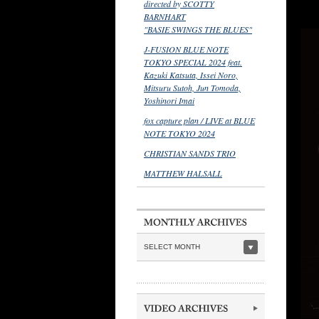
directed by SCOTTY
BARNHART
"BASIE SWINGS THE BLUES"
J-FUSION BLUE NOTE
TOKYO SPECIAL 2024 feat.
Kazuki Katsuta, Issei Noro,
Mitsuru Sutoh, Jun Tomoda,
Yoshinori Imai
fox capture plan / LIVE at BLUE
NOTE TOKYO 2024
CHRISTIAN SANDS TRIO
MATTHEW HALSALL
SELECT MONTH