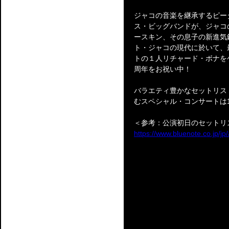
ジャコの音楽を継承するピー
ス・ビッグバンドが、ジャコ
ースキン、その息子の新進気
ト・ジャコの現代に於いて、
トの１人リチャード・ボナを
周年をお祝い中！
バラエティ豊かなセットリス
むスペシャル・コンサートは11/
＜参考：公演初日のセットリ
https://www.bluenote.co.jp/jp/