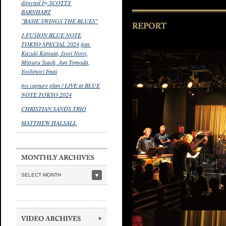
directed by SCOTTY
BARNHART
"BASIE SWINGS THE BLUES"
J-FUSION BLUE NOTE
TOKYO SPECIAL 2024 feat.
Kazuki Katsuta, Issei Noro,
Mitsuru Sutoh, Jun Tomoda,
Yoshinori Imai
fox capture plan / LIVE at BLUE
NOTE TOKYO 2024
CHRISTIAN SANDS TRIO
MATTHEW HALSALL
SELECT MONTH