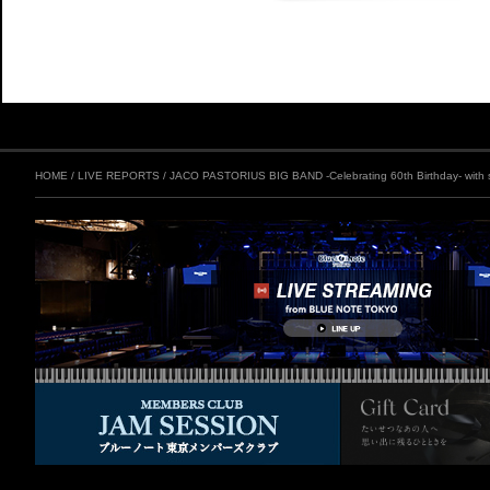
HOME
/
LIVE REPORTS
/
JACO PASTORIUS BIG BAND -Celebrating 60th Birthday- wit