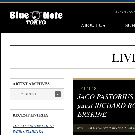
オンラインス
2011.11.18
JACO PASTORIUS BI
SELECT ARTIST
guest RICHARD B
ERSKINE
THE LEGENDARY COUNT
JACO PASTORIUS BIG BAND
RIC
artist
,
BASIE ORCHESTRA