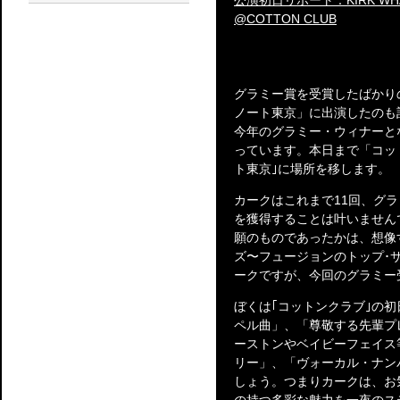
公演初日リポート：KIRK WHALUM -
@COTTON CLUB
グラミー賞を受賞したばかり
ノート東京」に出演したのも
今年のグラミー・ウィナーと
っています。本日まで「コッ
ト東京｣に場所を移します。
カークはこれまで11回、グ
を獲得することは叶いません
願のものであったかは、想像
ズ〜フュージョンのトップ･
ークですが、今回のグラミー
ぼくは｢コットンクラブ｣の
ペル曲」、「尊敬する先輩プ
ーストンやベイビーフェイス
リー」、「ヴォーカル・ナン
しょう。つまりカークは、お