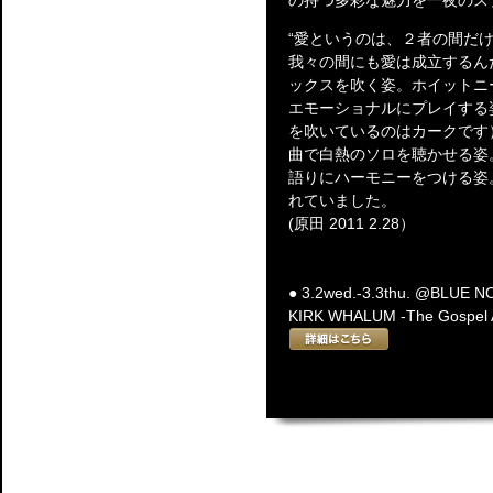
の持つ多彩な魅力を一夜のス
“愛というのは、２者の間だ
我々の間にも愛は成立するん
ックスを吹く姿。ホイットニーの大ヒ
エモーショナルにプレイする
を吹いているのはカークです）
曲で白熱のソロを聴かせる姿
語りにハーモニーをつける姿
れていました。
(原田 2011 2.28）
● 3.2wed.-3.3thu. @BLUE 
KIRK WHALUM -The Gospel A