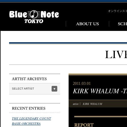
オンラインス
2011.03.01
KIRK WHALUM -Th
SELECT ARTIST
KIRK WHALUM
artist
THE LEGENDARY COUNT
BASIE ORCHESTRA