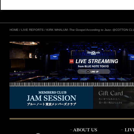
HOME
/
LIVE REPORTS
/
KIRK WHALUM -The Gospel According to Jazz- @COTTON CL