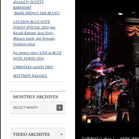
directed by SCOTTY
BARNHART
"BASIE SWINGS THE BLUES"
J-FUSION BLUE NOTE
TOKYO SPECIAL 2024 feat.
Kazuki Katsuta, Issei Noro,
Mitsuru Sutoh, Jun Tomoda,
Yoshinori Imai
fox capture plan / LIVE at BLUE
NOTE TOKYO 2024
CHRISTIAN SANDS TRIO
MATTHEW HALSALL
SELECT MONTH