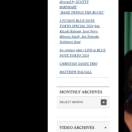
directed by SCOTTY
BARNHART
"BASIE SWINGS THE BLUES"
J-FUSION BLUE NOTE
TOKYO SPECIAL 2024 feat.
Kazuki Katsuta, Issei Noro,
Mitsuru Sutoh, Jun Tomoda,
Yoshinori Imai
fox capture plan / LIVE at BLUE
NOTE TOKYO 2024
CHRISTIAN SANDS TRIO
MATTHEW HALSALL
SELECT MONTH