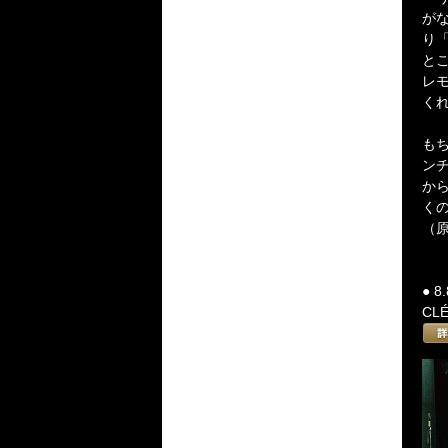
が
り
と
レ
く
も
ン
か
く
（原
● 8
CL