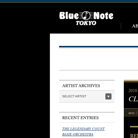
2010
CL
SELECT ARTIST
artist
THE LEGENDARY COUNT
BASIE ORCHESTRA