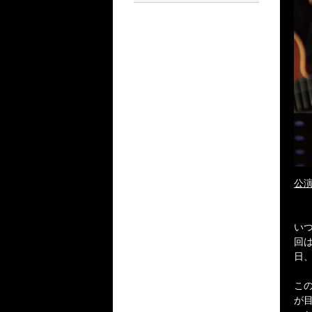
公演
い
回
日
こ
が目