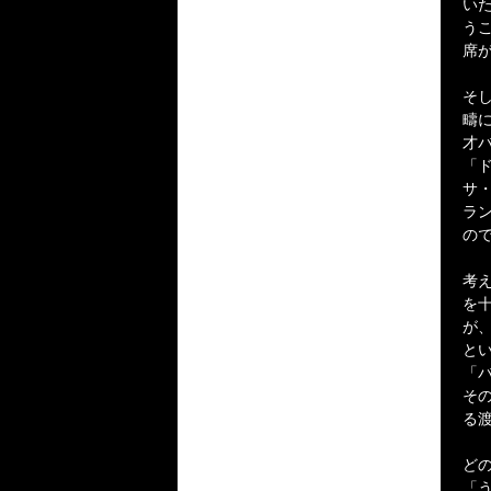
い
う
席
そ
疇
才
「
サ
ラ
の
考
を
が
と
「
そ
る
ど
「