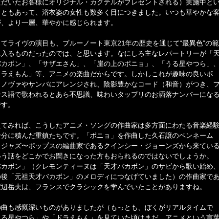
ただいたお客様にオリジナル・カクテルがプレゼントされる）実施中と
こともあって、浴衣姿の女性も数多く目につきました。いつも華やかな
が、より一層、華やかに感じられます。
してライヴの演目も、ブルーノート東京21年の歴史を通じて“最異色”の範
に入るものだったのでは、と思います。なにしろ主なレパートリーが「
バカボン」、「サザエさん」、「崖の上のポニョ」、「うる星やつら」
ドラえもん」等、アニメの楽曲だからです。しかしこれが趣味の良いボ
・ノヴァやサンバにアレンジされ、陰影豊かなコード（和音）がつき、
ンス語で歌われるとあら不思議、味わいタップリのお洒落ナンバーにな
です。
えてみれば、こうしたアニメ・ソングの作曲家は多方面にわたる音楽経
十分に積んだ重鎮たちです。「ポニョ」を作曲した久石譲のペンネーム
、ジャズ〜ポップスの編曲家であるクインシー・ジョーンズから来てい
いう話をどこかでお聞きになった方もおられるのではないでしょうか。
バカボン」（クレモンティーヌは「天才バカボン」のサビから歌い始め
の後「元祖天才バカボン」のメロディにつなげていました）の作曲家で
渡辺岳夫は、フランスでクラシックを学んでいたことがありますね。
の曲も感慨深いものがありましたが（もっとも、ぼくがリアルタイムで
うる星やつら」や「ドラえもん」を見ていた頃はまだ、アニメという言