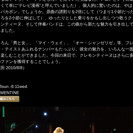
なくて単に“テレビ漫画”と呼んでいました）、個人的に驚いたのは、やは
「バカボン」でしょうか。原曲の譜割りを2倍にして（つまり1小節だっ
ころを2小節に伸ばして）、ゆったりとした乗りをかもし出しつつ歌うク
モンティーヌ、そして伴奏バンドは、この曲から新たな魅力を引き出し
れました。
ちろん「男と女」、「マイ・ウェイ」、「オー・シャンゼリゼ」等、フ
チ・テイストあふれるナンバーもたっぷり。彼女の魅力を、いろんな一
ら楽しむことができました。今回の来日で、クレモンティーヌはさらに
のファンを獲得することでしょう。
田 2010/8/8）
.8sun.-8.11wed.
ÉMENTINE