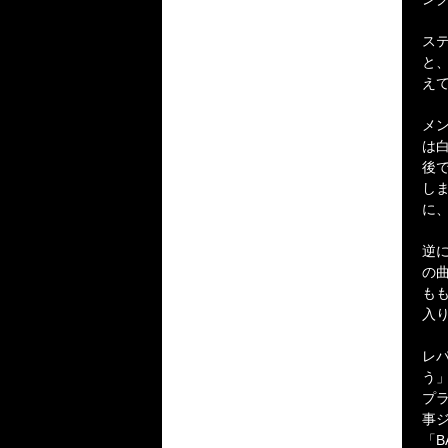
ス
と
え
メ
は
後
し
に
逆
の
も
入
レ
う」
プラ
事ジ
「B