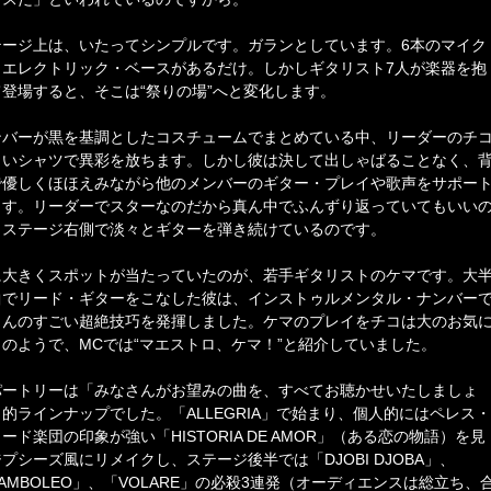
テージ上は、いたってシンプルです。ガランとしています。6本のマイク
、エレクトリック・ベースがあるだけ。しかしギタリスト7人が楽器を抱
て登場すると、そこは“祭りの場”へと変化します。
ンバーが黒を基調としたコスチュームでまとめている中、リーダーのチ
白いシャツで異彩を放ちます。しかし彼は決して出しゃばることなく、
で優しくほほえみながら他のメンバーのギター・プレイや歌声をサポー
ます。リーダーでスターなのだから真ん中でふんずり返っていてもいい
、ステージ右側で淡々とギターを弾き続けているのです。
に大きくスポットが当たっていたのが、若手ギタリストのケマです。大
曲でリード・ギターをこなした彼は、インストゥルメンタル・ナンバー
もんのすごい超絶技巧を発揮しました。ケマのプレイをチコは大のお気
りのようで、MCでは“マエストロ、ケマ！”と紹介していました。
パートリーは「みなさんがお望みの曲を、すべてお聴かせいたしましょ
的ラインナップでした。「ALLEGRIA」で始まり、個人的にはペレス・
ード楽団の印象が強い「HISTORIA DE AMOR」（ある恋の物語）を見
プシーズ風にリメイクし、ステージ後半では「DJOBI DJOBA」、
AMBOLEO」、「VOLARE」の必殺3連発（オーディエンスは総立ち、