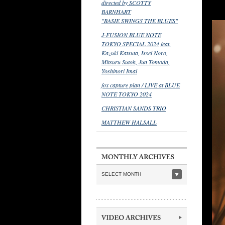
directed by SCOTTY
BARNHART
"BASIE SWINGS THE BLUES"
J-FUSION BLUE NOTE
TOKYO SPECIAL 2024 feat.
Kazuki Katsuta, Issei Noro,
Mitsuru Sutoh, Jun Tomoda,
Yoshinori Imai
fox capture plan / LIVE at BLUE
NOTE TOKYO 2024
CHRISTIAN SANDS TRIO
MATTHEW HALSALL
SELECT MONTH