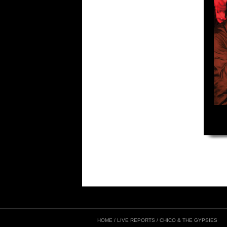
HOME
/
LIVE REPORTS
/
CHICO & THE GYPSIES