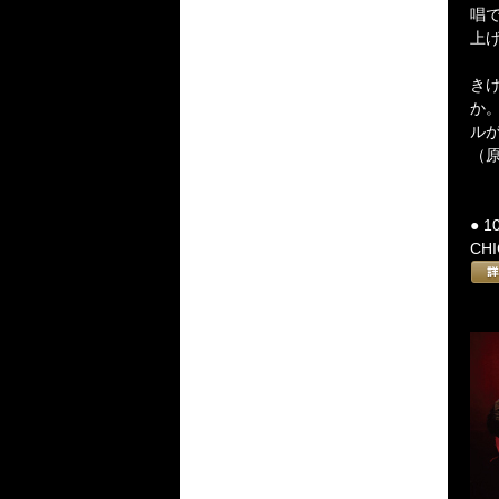
唱
上
き
か
ル
（原
● 10
CHI