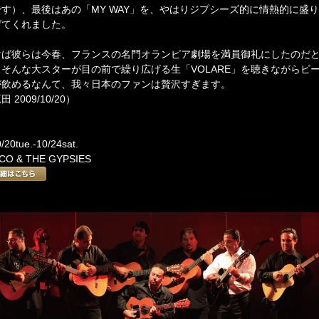
です）、最後はあの「MY WAY」を、やはりジプシーズ的に情熱的に盛り
げてくれました。
けば彼らは今春、フランスの名門オランピア劇場を満員御礼にしたのだ
。そんな大スターが目の前で繰り広げる生「VOLARE」を聴きながらビ
が飲めるなんて、我々日本のファンは贅沢すぎます。
田 2009/10/20）
/20tue.-10/24sat.
CO & THE GYPSIES