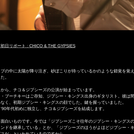
初日リポート : CHICO & THE GYPSIES
ラブの中に太陽が降り注ぎ、砂ぼこりが待っているかのような錯覚を覚
した。
日から、チコ＆ジプシーズの公演が始まっています。
コ・ブーチキーはご存知、ジプシー・キングス出身のギタリスト。彼は
いなく、初期ジプシー・キングスの顔でした。鍵を握っていました。
、‘90年代初めに独立し、チコ＆ジプシーズを結成します。
、面白いものです。今では「ジプシーズこそ往年のジプシー・キングス
ウンドを継承している」とか、「ジプシーズのほうがよほどジプシー・
グスだ」といわれているのですから。