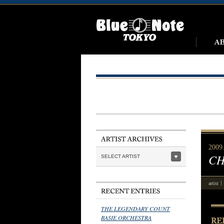
2009
CH
SELECT ARTIST
artist
THE LEGENDARY COUNT
BASIE ORCHESTRA