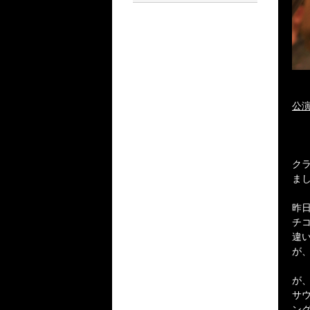
公演
ク
ま
昨
チ
違
が
が
サ
ン