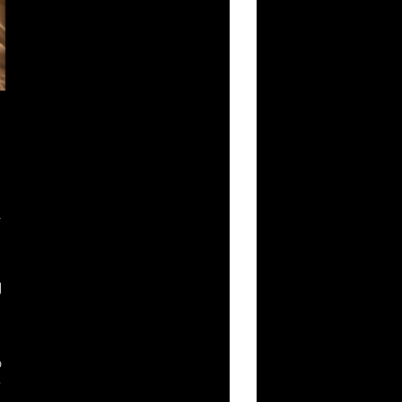
え
間
の
キ