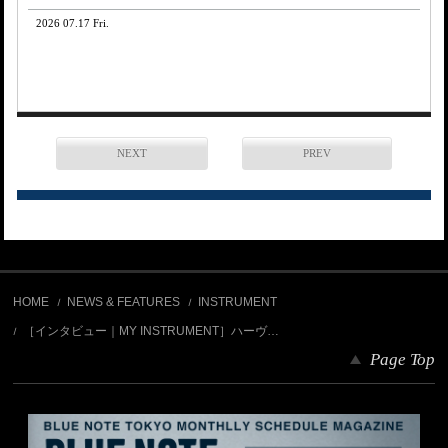
2026 07.17 Fri.
NEXT
PREV
HOME
NEWS & FEATURES
INSTRUMENT
［インタビュー｜MY INSTRUMENT］ハーヴ…
Page Top