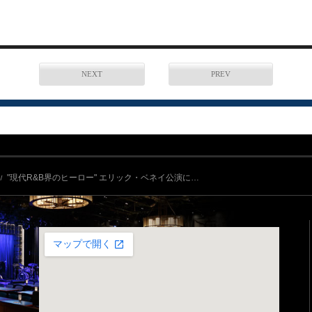
NEXT
PREV
"現代R&B界のヒーロー" エリック・ベネイ公演に…