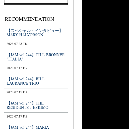
RECOMMENDATION
【スペシャル・インタビュー】
MARY HALVORSON
2026 07.23 Thu.
【JAM vol.244】TILL BRÖNNER
"ITALIA"
2026 07.17 Fri.
【JAM vol.244】BILL
LAURANCE TRIO
2026 07.17 Fri.
【JAM vol.244】THE
RESIDENTS：ESKIMO
2026 07.17 Fri.
【JAM vol.244】MARIA