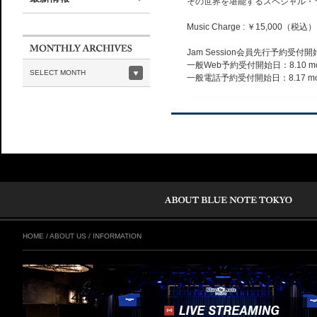
その世界を堪能するスペシャル・
Music Charge : ￥15,000（税込）
Jam Session会員先行予約受付開始日
一般Web予約受付開始日：8.10 mon.
SELECT MONTH
一般電話予約受付開始日：8.17 mon.
HOME
/
ABOUT US
/
INFORMATION