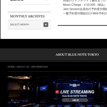
待望のクインテットで魅せるプレ
Music Charge : ￥10,500（税込）
Jam Session会員先行予約受付開始日(
一般予約受付開始日(※Web予約のみ)：6.
SELECT MONTH
HOME
/
ABOUT US
/
INFORMATION